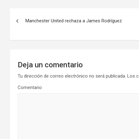
N
Manchester United rechaza a James Rodríguez
a
v
e
g
Deja un comentario
a
Tu dirección de correo electrónico no será publicada.
Los c
Comentario
c
i
ó
n