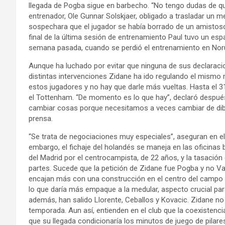
llegada de Pogba sigue en barbecho. “No tengo dudas de qu
entrenador, Ole Gunnar Solskjaer, obligado a trasladar un 
sospechara que el jugador se había borrado de un amistoso
final de la última sesión de entrenamiento Paul tuvo un es
semana pasada, cuando se perdió el entrenamiento en Nor
Aunque ha luchado por evitar que ninguna de sus declaraci
distintas intervenciones Zidane ha ido regulando el mismo
estos jugadores y no hay que darle más vueltas. Hasta el 3
el Tottenham. “De momento es lo que hay”, declaró después d
cambiar cosas porque necesitamos a veces cambiar de dibuj
prensa.
“Se trata de negociaciones muy especiales”, aseguran en el
embargo, el fichaje del holandés se maneja en las oficina
del Madrid por el centrocampista, de 22 años, y la tasación
partes. Sucede que la petición de Zidane fue Pogba y no V
encajan más con una construcción en el centro del campo q
lo que daría más empaque a la medular, aspecto crucial para 
además, han salido Llorente, Ceballos y Kovacic. Zidane no 
temporada. Aun así, entienden en el club que la coexistencia
que su llegada condicionaría los minutos de juego de pila