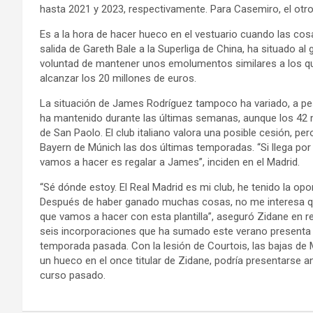
hasta 2021 y 2023, respectivamente. Para Casemiro, el otro 
Es a la hora de hacer hueco en el vestuario cuando las co
salida de Gareth Bale a la Superliga de China, ha situado
voluntad de mantener unos emolumentos similares a los que 
alcanzar los 20 millones de euros.
La situación de James Rodríguez tampoco ha variado, a pes
ha mantenido durante las últimas semanas, aunque los 42 mi
de San Paolo. El club italiano valora una posible cesión, p
Bayern de Múnich las dos últimas temporadas. “Si llega por 
vamos a hacer es regalar a James”, inciden en el Madrid.
“Sé dónde estoy. El Real Madrid es mi club, he tenido la op
Después de haber ganado muchas cosas, no me interesa qu
que vamos a hacer con esta plantilla”, aseguró Zidane en r
seis incorporaciones que ha sumado este verano presenta
temporada pasada. Con la lesión de Courtois, las bajas de Me
un hueco en el once titular de Zidane, podría presentarse 
curso pasado.