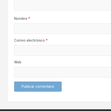
d
e
Nombre
*
e
n
t
Correo electrónico
*
r
a
Web
d
a
s