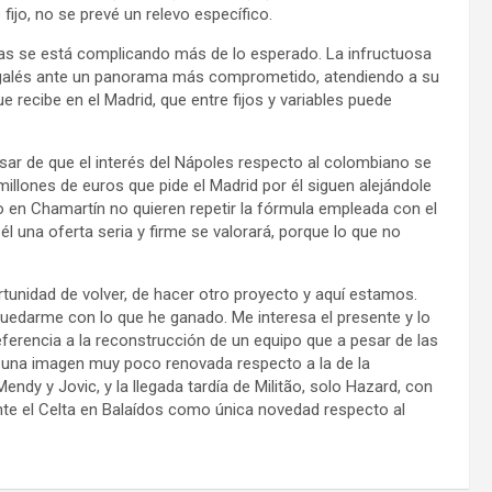
fijo, no se prevé un relevo específico.
sas se está complicando más de lo esperado. La infructuosa
 al galés ante un panorama más comprometido, atendiendo a su
recibe en el Madrid, que entre fijos y variables puede
ar de que el interés del Nápoles respecto al colombiano se
llones de euros que pide el Madrid por él siguen alejándole
ero en Chamartín no quieren repetir la fórmula empleada con el
él una oferta seria y firme se valorará, porque lo que no
ortunidad de volver, de hacer otro proyecto y aquí estamos.
edarme con lo que he ganado. Me interesa el presente y lo
eferencia a la reconstrucción de un equipo que a pesar de las
 una imagen muy poco renovada respecto a la de la
ndy y Jovic, y la llegada tardía de Militão, solo Hazard, con
ante el Celta en Balaídos como única novedad respecto al