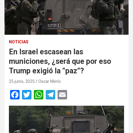
NOTICIAS
En Israel escasean las
municiones, ¿será que por eso
Trump exigió la “paz”?
25 junio, 2025
Oscar Merlo
F
T
W
T
E
a
wi
h
el
m
ce
tt
at
e
ail
b
er
s
gr
o
A
a