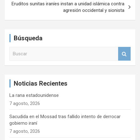
Eruditos sunitas iraníes instan a unidad islámica contra
e
agresión occidental y sionista
g
a
Búsqueda
c
i
B
u
ó
s
n
c
a
d
Noticias Recientes
r
e
La rana estadounidense
e
7 agosto, 2026
n
Sacudida en el Mossad tras fallido intento de derrocar
t
gobierno iraní
r
7 agosto, 2026
a