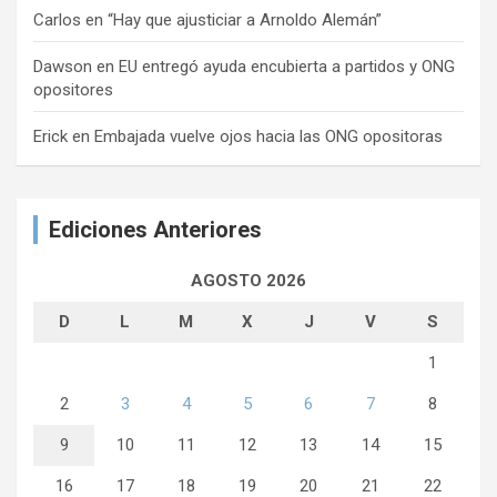
Carlos
en
“Hay que ajusticiar a Arnoldo Alemán”
Dawson
en
EU entregó ayuda encubierta a partidos y ONG
opositores
Erick
en
Embajada vuelve ojos hacia las ONG opositoras
Ediciones Anteriores
AGOSTO 2026
D
L
M
X
J
V
S
1
2
3
4
5
6
7
8
9
10
11
12
13
14
15
16
17
18
19
20
21
22