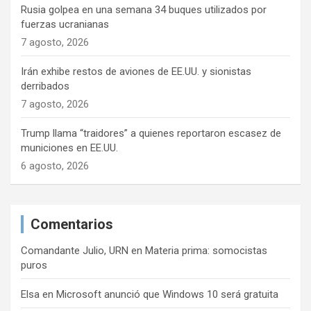
Rusia golpea en una semana 34 buques utilizados por
d
fuerzas ucranianas
a
7 agosto, 2026
s
Irán exhibe restos de aviones de EE.UU. y sionistas
derribados
7 agosto, 2026
Trump llama “traidores” a quienes reportaron escasez de
municiones en EE.UU.
6 agosto, 2026
Comentarios
Comandante Julio, URN
en
Materia prima: somocistas
puros
Elsa
en
Microsoft anunció que Windows 10 será gratuita