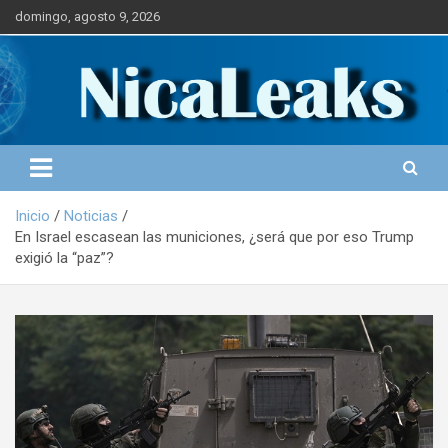
S
domingo, agosto 9, 2026
a
l
Portal de Noticias
NICALEAKS
t
a
r
a
l
c
o
Inicio
Noticias
n
En Israel escasean las municiones, ¿será que por eso Trump
t
exigió la “paz”?
e
n
i
d
o