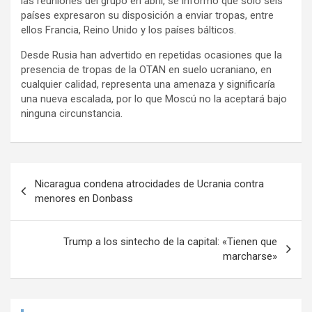
las reuniones del grupo en abril, se informó que solo seis
países expresaron su disposición a enviar tropas, entre
ellos Francia, Reino Unido y los países bálticos.
Desde Rusia han advertido en repetidas ocasiones que la
presencia de tropas de la OTAN en suelo ucraniano, en
cualquier calidad, representa una amenaza y significaría
una nueva escalada, por lo que Moscú no la aceptará bajo
ninguna circunstancia.
N
Nicaragua condena atrocidades de Ucrania contra
a
menores en Donbass
v
e
Trump a los sintecho de la capital: «Tienen que
marcharse»
g
a
c