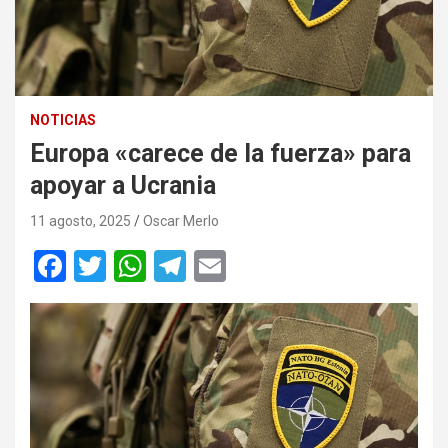
NOTICIAS
Europa «carece de la fuerza» para
apoyar a Ucrania
11 agosto, 2025
Oscar Merlo
F
T
W
T
E
a
wi
h
el
m
ce
tt
at
e
ail
b
er
s
gr
o
A
a
o
p
m