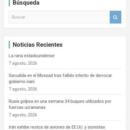
Búsqueda
i
B
ó
u
n
s
c
d
a
e
Noticias Recientes
r
e
La rana estadounidense
n
7 agosto, 2026
t
Sacudida en el Mossad tras fallido intento de derrocar
r
gobierno iraní
7 agosto, 2026
a
d
Rusia golpea en una semana 34 buques utilizados por
fuerzas ucranianas
a
7 agosto, 2026
s
Irán exhibe restos de aviones de EE.UU. y sionistas