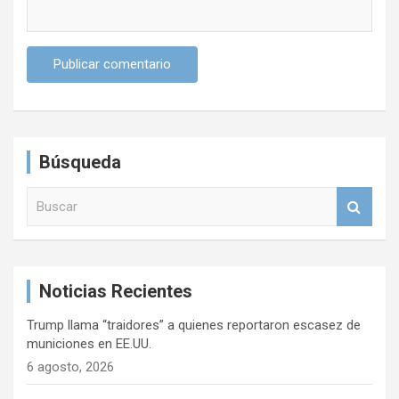
Búsqueda
B
u
s
c
a
Noticias Recientes
r
Trump llama “traidores” a quienes reportaron escasez de
municiones en EE.UU.
6 agosto, 2026