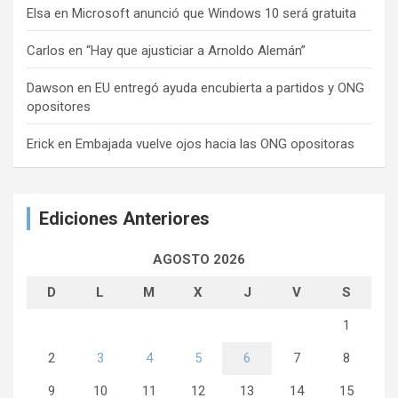
Elsa
en
Microsoft anunció que Windows 10 será gratuita
Carlos
en
“Hay que ajusticiar a Arnoldo Alemán”
Dawson
en
EU entregó ayuda encubierta a partidos y ONG
opositores
Erick
en
Embajada vuelve ojos hacia las ONG opositoras
Ediciones Anteriores
AGOSTO 2026
D
L
M
X
J
V
S
1
2
3
4
5
6
7
8
9
10
11
12
13
14
15