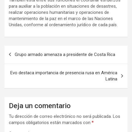
para auxiliar a la población en situaciones de desastres,
realizar operaciones humanitarias y operaciones de
mantenimiento de la paz en el marco de las Naciones
Unidas, conforme al ordenamiento jurídico de cada país.
N
Grupo armado amenaza a presidente de Costa Rica
a
v
Evo destaca importancia de presencia rusa en América
e
Latina
g
a
Deja un comentario
c
i
Tu dirección de correo electrónico no será publicada.
Los
campos obligatorios están marcados con
*
ó