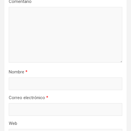
n
Comentario
d
e
e
n
t
r
a
Nombre
*
d
a
s
Correo electrónico
*
Web