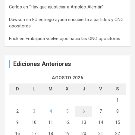
Carlos
en
“Hay que ajusticiar a Arnoldo Alemán”
Dawson
en
EU entregó ayuda encubierta a partidos y ONG
opositores
Erick
en
Embajada vuelve ojos hacia las ONG opositoras
Ediciones Anteriores
AGOSTO 2026
D
L
M
X
J
V
S
1
2
3
4
5
6
7
8
9
10
11
12
13
14
15
16
17
18
19
20
21
22