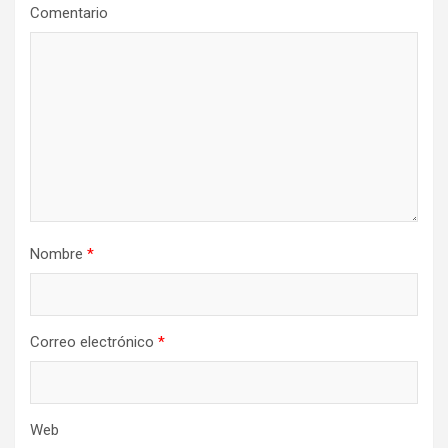
Comentario
d
e
e
n
t
r
a
d
Nombre
*
a
s
Correo electrónico
*
Web