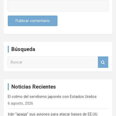
Búsqueda
B
u
s
c
a
Noticias Recientes
r
El colmo del servilismo japonés con Estados Unidos
6 agosto, 2026
Irán “apaga” sus aviones para atacar bases de EE.UU.