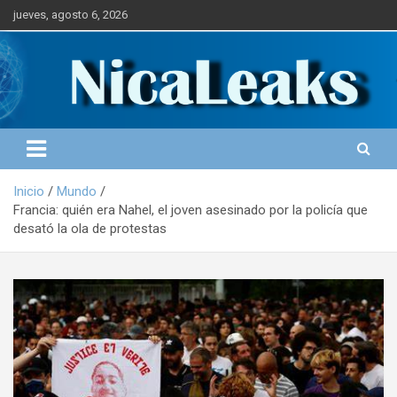
S
jueves, agosto 6, 2026
a
l
Portal de Noticias
NICALEAKS
t
a
r
a
l
c
o
Inicio
Mundo
n
Francia: quién era Nahel, el joven asesinado por la policía que
t
desató la ola de protestas
e
n
i
d
o