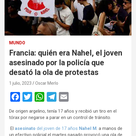
MUNDO
Francia: quién era Nahel, el joven
asesinado por la policía que
desató la ola de protestas
1 julio, 2023
Oscar Merlo
F
T
W
T
E
a
wi
h
el
m
De origen argelino, tenía 17 años y recibió un tiro en el
ce
tt
at
e
ail
tórax por negarse a parar en un control de tránsito.
b
er
s
gr
El
asesinato
del joven de 17 años
Nahel M
. a manos de
o
A
a
un efectivo policial el martes pasado provocó una ola de