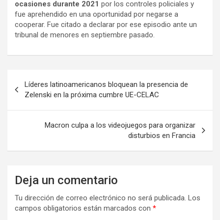
ocasiones durante 2021
por los controles policiales y
fue aprehendido en una oportunidad por negarse a
cooperar. Fue citado a declarar por ese episodio ante un
tribunal de menores en septiembre pasado.
N
Líderes latinoamericanos bloquean la presencia de
a
Zelenski en la próxima cumbre UE-CELAC
v
e
Macron culpa a los videojuegos para organizar
disturbios en Francia
g
a
c
Deja un comentario
i
Tu dirección de correo electrónico no será publicada.
Los
ó
campos obligatorios están marcados con
*
n