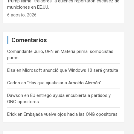
Trump llama “traidores” a quienes reportaron escasez de
municiones en EE.UU.
6 agosto, 2026
Comentarios
Comandante Julio, URN
en
Materia prima: somocistas
puros
Elsa
en
Microsoft anunció que Windows 10 será gratuita
Carlos
en
“Hay que ajusticiar a Arnoldo Alemán”
Dawson
en
EU entregó ayuda encubierta a partidos y
ONG opositores
Erick
en
Embajada vuelve ojos hacia las ONG opositoras