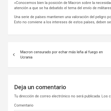
«Conocemos bien la posición de Macron sobre la necesidad 
atención a que se ha debatido el tema del envío de militare
Una serie de países mantienen una valoración del peligro pot
Esto no conviene a los intereses de estos países, deben ser
N
Macron censurado por echar más leña al fuego en
a
Ucrania
v
e
g
Deja un comentario
a
Tu dirección de correo electrónico no será publicada.
Los c
Comentario
c