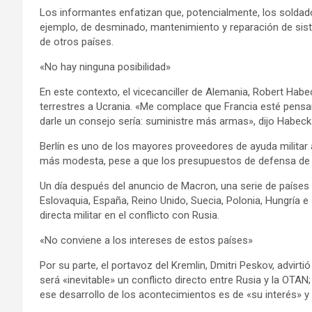
Los informantes enfatizan que, potencialmente, los soldados
ejemplo, de desminado, mantenimiento y reparación de sis
de otros países.
«No hay ninguna posibilidad»
En este contexto, el vicecanciller de Alemania, Robert Habe
terrestres a Ucrania. «Me complace que Francia esté pens
darle un consejo sería: suministre más armas», dijo Habeck
Berlín es uno de los mayores proveedores de ayuda militar a
más modesta, pese a que los presupuestos de defensa de 
Un día después del anuncio de Macron, una serie de países
Eslovaquia, España, Reino Unido, Suecia, Polonia, Hungría e
directa militar en el conflicto con Rusia.
«No conviene a los intereses de estos países»
Por su parte, el portavoz del Kremlin, Dmitri Peskov, advirt
será «inevitable» un conflicto directo entre Rusia y la OTAN;
ese desarrollo de los acontecimientos es de «su interés» y