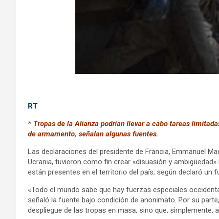
RT
* Tropas de la Alianza podrían llevar a cabo tareas limit
de armamento, señalan algunas fuentes.
Las declaraciones del presidente de Francia, Emmanuel Macr
Ucrania, tuvieron como fin crear «disuasión y ambigüedad» 
están presentes en el territorio del país, según declaró un
«Todo el mundo sabe que hay fuerzas especiales occidental
señaló la fuente bajo condición de anonimato. Por su part
despliegue de las tropas en masa, sino que, simplemente, ac