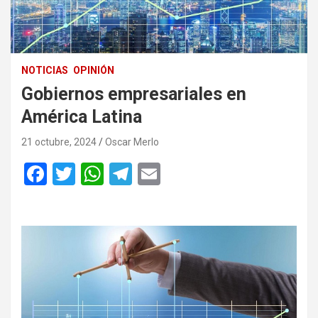
NOTICIAS
OPINIÓN
Gobiernos empresariales en
América Latina
21 octubre, 2024
Oscar Merlo
F
T
W
T
E
a
wi
h
el
m
ce
tt
at
e
ail
b
er
s
gr
o
A
a
o
p
m
k
p