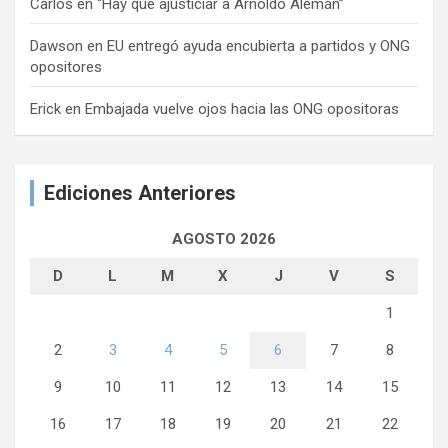
Carlos
en
“Hay que ajusticiar a Arnoldo Alemán”
Dawson
en
EU entregó ayuda encubierta a partidos y ONG
opositores
Erick
en
Embajada vuelve ojos hacia las ONG opositoras
Ediciones Anteriores
AGOSTO 2026
D
L
M
X
J
V
S
1
2
3
4
5
6
7
8
9
10
11
12
13
14
15
16
17
18
19
20
21
22