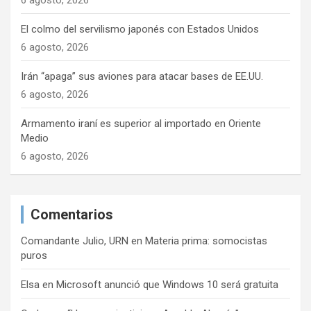
6 agosto, 2026
a
d
El colmo del servilismo japonés con Estados Unidos
a
6 agosto, 2026
s
Irán “apaga” sus aviones para atacar bases de EE.UU.
6 agosto, 2026
Armamento iraní es superior al importado en Oriente
Medio
6 agosto, 2026
Comentarios
Comandante Julio, URN
en
Materia prima: somocistas
puros
Elsa
en
Microsoft anunció que Windows 10 será gratuita