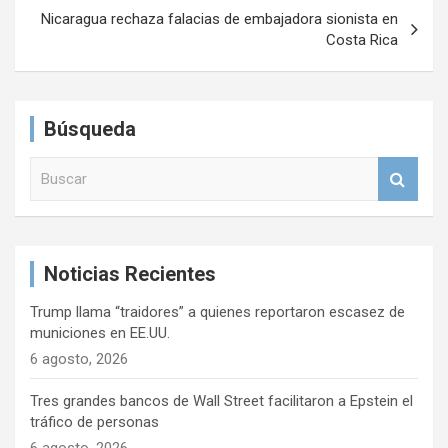
v
Nicaragua rechaza falacias de embajadora sionista en
e
Costa Rica
g
a
Búsqueda
c
i
B
u
ó
s
n
c
a
d
Noticias Recientes
r
e
Trump llama “traidores” a quienes reportaron escasez de
e
municiones en EE.UU.
n
6 agosto, 2026
t
Tres grandes bancos de Wall Street facilitaron a Epstein el
r
tráfico de personas