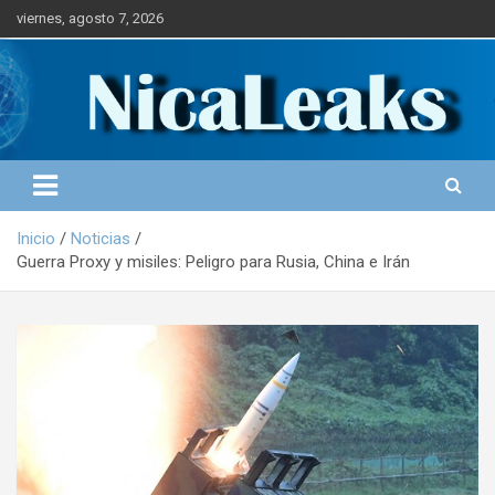
S
viernes, agosto 7, 2026
a
l
Portal de Noticias
NICALEAKS
t
a
r
a
l
c
o
Inicio
Noticias
n
Guerra Proxy y misiles: Peligro para Rusia, China e Irán
t
e
n
i
d
o