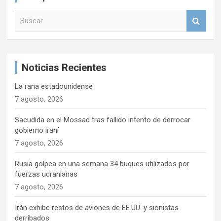
i
B
ó
u
n
s
c
d
a
e
Noticias Recientes
r
e
La rana estadounidense
n
7 agosto, 2026
t
Sacudida en el Mossad tras fallido intento de derrocar
r
gobierno iraní
7 agosto, 2026
a
d
Rusia golpea en una semana 34 buques utilizados por
fuerzas ucranianas
a
7 agosto, 2026
s
Irán exhibe restos de aviones de EE.UU. y sionistas
derribados