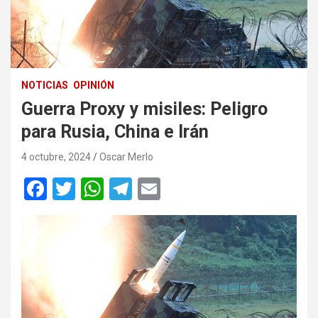
NOTICIAS
OPINIÓN
Guerra Proxy y misiles: Peligro
para Rusia, China e Irán
4 octubre, 2024
Oscar Merlo
F
T
W
T
E
a
wi
h
el
m
ce
tt
at
e
ail
b
er
s
gr
o
A
a
o
p
m