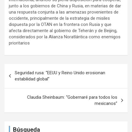
junto a los gobiernos de China y Rusia, en materias de dar
una respuesta conjunta a las amenazas provenientes de
occidente, principalmente de la estrategia de misiles
dispuesta por la OTAN en la frontera con Rusia y que
afecta directamente al gobierno de Teherán y de Beijing,
considerados por la Alianza Noratlántica como enemigos
prioritarios
N
Seguridad rusa: “EEUU y Reino Unido erosionan
a
estabilidad global”
v
e
Claudia Sheinbaum: “Gobernaré para todos los
mexicanos”
g
a
c
Búsqueda