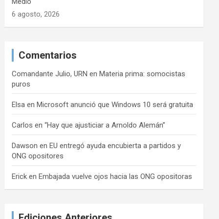
Medio
6 agosto, 2026
Comentarios
Comandante Julio, URN
en
Materia prima: somocistas
puros
Elsa
en
Microsoft anunció que Windows 10 será gratuita
Carlos
en
“Hay que ajusticiar a Arnoldo Alemán”
Dawson
en
EU entregó ayuda encubierta a partidos y
ONG opositores
Erick
en
Embajada vuelve ojos hacia las ONG opositoras
Ediciones Anteriores