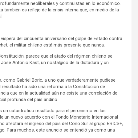
y profundamente neoliberales y continuistas en lo económico.
 también es reflejo de la crisis interna que, en medio de la
l.
n víspera del cincuenta aniversario del golpe de Estado contra
chet, el militar chileno está más presente que nunca.
 Constitución, parece que el atado del régimen chileno se
e José Antonio Kast, un nostálgico de la dictadura y un
do, como Gabriel Boric, a uno que verdaderamente pudiese
El resultado ha sido una reforma a la Constitución de
ncia que en la actualidad aún no existe una correlación de
ial profunda del país andino.
s un catastrófico resultado para el peronismo en las
 de un nuevo acuerdo con el Fondo Monetario Internacional
ómo afectará el ingreso del país del Cono Sur al grupo BRICS+,
rgo. Para muchos, este anuncio se entendió ya como una