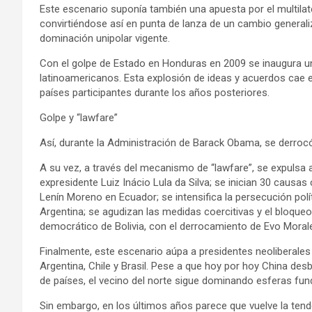
Este escenario suponía también una apuesta por el multilat
convirtiéndose así en punta de lanza de un cambio generali
dominación unipolar vigente.
Con el golpe de Estado en Honduras en 2009 se inaugura un
latinoamericanos. Esta explosión de ideas y acuerdos cae e
países participantes durante los años posteriores.
Golpe y “lawfare”
Así, durante la Administración de Barack Obama, se derroc
A su vez, a través del mecanismo de “lawfare”, se expulsa a
expresidente Luiz Inácio Lula da Silva; se inician 30 causas
Lenín Moreno en Ecuador; se intensifica la persecución polít
Argentina; se agudizan las medidas coercitivas y el bloqueo
democrático de Bolivia, con el derrocamiento de Evo Moral
Finalmente, este escenario aúpa a presidentes neoliberales
Argentina, Chile y Brasil. Pese a que hoy por hoy China de
de países, el vecino del norte sigue dominando esferas fu
Sin embargo, en los últimos años parece que vuelve la ten