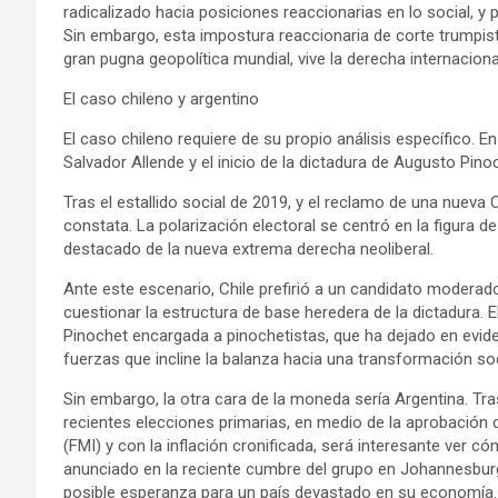
radicalizado hacia posiciones reaccionarias en lo social, 
Sin embargo, esta impostura reaccionaria de corte trumpista
gran pugna geopolítica mundial, vive la derecha internaciona
El caso chileno y argentino
El caso chileno requiere de su propio análisis específico. E
Salvador Allende y el inicio de la dictadura de Augusto Pino
Tras el estallido social de 2019, y el reclamo de una nueva
constata. La polarización electoral se centró en la figura d
destacado de la nueva extrema derecha neoliberal.
Ante este escenario, Chile prefirió a un candidato modera
cuestionar la estructura de base heredera de la dictadura. 
Pinochet encargada a pinochetistas, que ha dejado en evide
fuerzas que incline la balanza hacia una transformación soc
Sin embargo, la otra cara de la moneda sería Argentina. Tra
recientes elecciones primarias, en medio de la aprobación
(FMI) y con la inflación cronificada, será interesante ver c
anunciado en la reciente cumbre del grupo en Johannesbu
posible esperanza para un país devastado en su economía.