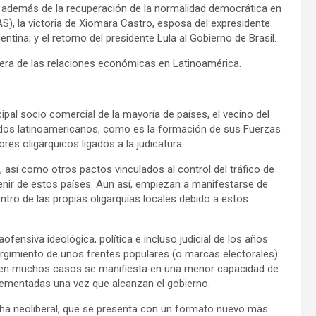
 además de la recuperación de la normalidad democrática en
AS), la victoria de Xiomara Castro, esposa del expresidente
tina; y el retorno del presidente Lula al Gobierno de Brasil.
fera de las relaciones económicas en Latinoamérica.
al socio comercial de la mayoría de países, el vecino del
dos latinoamericanos, como es la formación de sus Fuerzas
res oligárquicos ligados a la judicatura.
así como otros pactos vinculados al control del tráfico de
enir de estos países. Aun así, empiezan a manifestarse de
tro de las propias oligarquías locales debido a estos
ofensiva ideológica, política e incluso judicial de los años
surgimiento de unos frentes populares (o marcas electorales)
e en muchos casos se manifiesta en una menor capacidad de
plementadas una vez que alcanzan el gobierno.
echa neoliberal, que se presenta con un formato nuevo más