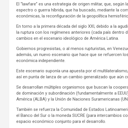
El “lawfare” es una estrategia de origen militar, que, según
espectro o guerra híbrida, que ha buscado, mediante la comb
económicas, la reconfiguración de la geopolítica hemisféric
En torno a la primera década del siglo XXI, debido a la ag
la ruptura con los regímenes anteriores (cada país dentro d
cambios en el escenario ideológico de América Latina.
Gobiernos progresistas, o al menos rupturistas, en Venezuel
además, un nuevo escenario que hace que se refuercen los 
económica independiente.
Este escenario suponía una apuesta por el multilateralismo
así en punta de lanza de un cambio generalizado que aún cu
Se desarrollan múltiples organismos que buscan la coopera
de dominación y subordinación (fundamentalmente a EEUU),
América (ALBA) y la Unión de Naciones Suramericanas (U
También se refuerza la Comunidad de Estados Latinoamer
el Banco del Sur o la moneda SUCRE (para intercambios co
espacio económico conjunto para el desarrollo.