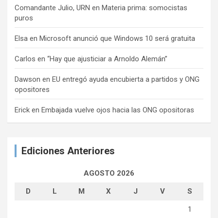
Comandante Julio, URN
en
Materia prima: somocistas
puros
Elsa
en
Microsoft anunció que Windows 10 será gratuita
Carlos
en
“Hay que ajusticiar a Arnoldo Alemán”
Dawson
en
EU entregó ayuda encubierta a partidos y ONG
opositores
Erick
en
Embajada vuelve ojos hacia las ONG opositoras
Ediciones Anteriores
AGOSTO 2026
D
L
M
X
J
V
S
1