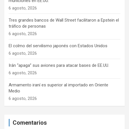
n
municiones en EE.UU.
6 agosto, 2026
t
r
Tres grandes bancos de Wall Street facilitaron a Epstein el
tráfico de personas
a
6 agosto, 2026
d
El colmo del servilismo japonés con Estados Unidos
a
6 agosto, 2026
s
Irán “apaga” sus aviones para atacar bases de EE.UU.
6 agosto, 2026
Armamento iraní es superior al importado en Oriente
Medio
6 agosto, 2026
Comentarios