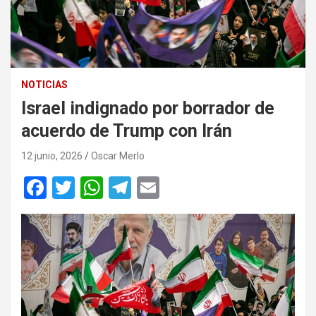
NOTICIAS
Israel indignado por borrador de
acuerdo de Trump con Irán
12 junio, 2026
Oscar Merlo
F
T
W
T
E
a
wi
h
el
m
ce
tt
at
e
ail
b
er
s
gr
o
A
a
o
p
m