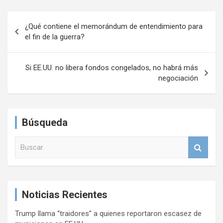
N
¿Qué contiene el memorándum de entendimiento para
a
el fin de la guerra?
v
e
Si EE.UU. no libera fondos congelados, no habrá más
negociación
g
a
c
Búsqueda
i
B
ó
u
n
s
c
d
a
e
Noticias Recientes
r
e
Trump llama “traidores” a quienes reportaron escasez de