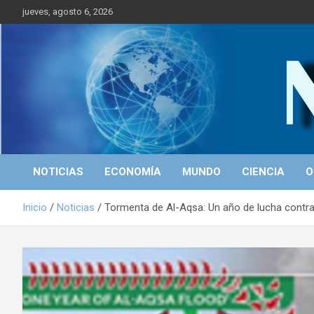
S
jueves, agosto 6, 2026
a
l
t
a
r
Portal de Noticias
NICALEAKS
a
l
c
o
n
t
NOTICIAS
ECONOMÍA
MUNDO
CIENCIA
O
e
n
Inicio
Noticias
Tormenta de Al-Aqsa: Un año de lucha contra 
i
d
o