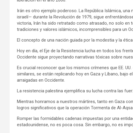
liberación en el año 2000.
Irán es otro ejemplo poderoso. La República Islámica, una
israelí— durante la Revolución de 1979, sigue enfrentándose
victoria, Irán ha sido retratado como atrasado, no solo en 
tradiciones y valores islámicos, incomprensibles para un Oc
El concepto de una nación guiada por la modestia y la ética
Hoy en día, el Eje de la Resistencia lucha en todos los frente
Occidente sigue proyectando narrativas tóxicas sobre nuestr
Es crucial reconocer que los mismos crímenes que EE. UU. c
similares, se están replicando hoy en Gaza y Líbano, bajo el
arraigadas en Occidente.
La resistencia palestina ejemplifica su lucha contra las fue
Mientras honramos a nuestros mártires, tanto en Gaza com
logros significativos que la operación Tormenta de Al-Aqsa 
Romper las formidables cadenas impuestas por una entidad 
estadounidense, no es poca cosa. Sin embargo, no es impo