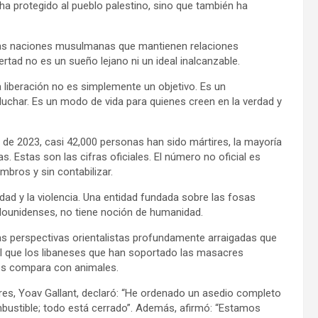
ha protegido al pueblo palestino, sino que también ha
a las naciones musulmanas que mantienen relaciones
ertad no es un sueño lejano ni un ideal inalcanzable.
 liberación no es simplemente un objetivo. Es un
uchar. Es un modo de vida para quienes creen en la verdad y
 de 2023, casi 42,000 personas han sido mártires, la mayoría
s. Estas son las cifras oficiales. El número no oficial es
bros y sin contabilizar.
ad y la violencia. Una entidad fundada sobre las fosas
dounidenses, no tiene noción de humanidad.
as perspectivas orientalistas profundamente arraigadas que
al que los libaneses que han soportado las masacres
es compara con animales.
tares, Yoav Gallant, declaró: “He ordenado un asedio completo
ombustible; todo está cerrado”. Además, afirmó: “Estamos