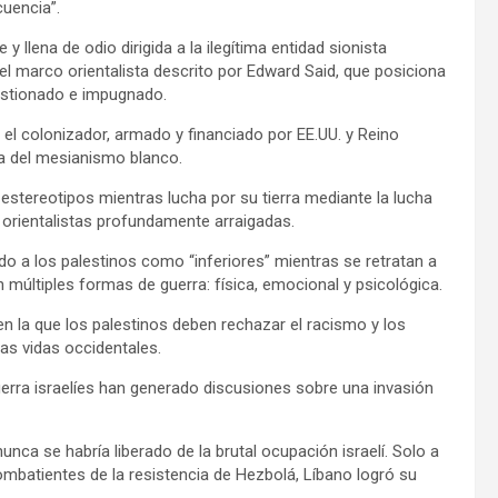
uencia”.
 llena de odio dirigida a la ilegítima entidad sionista
 el marco orientalista descrito por Edward Said, que posiciona
uestionado e impugnado.
el colonizador, armado y financiado por EE.UU. y Reino
ía del mesianismo blanco.
estereotipos mientras lucha por su tierra mediante la lucha
 orientalistas profundamente arraigadas.
o a los palestinos como “inferiores” mientras se retratan a
múltiples formas de guerra: física, emocional y psicológica.
 en la que los palestinos deben rechazar el racismo y los
as vidas occidentales.
erra israelíes han generado discusiones sobre una invasión
unca se habría liberado de la brutal ocupación israelí. Solo a
ombatientes de la resistencia de Hezbolá, Líbano logró su