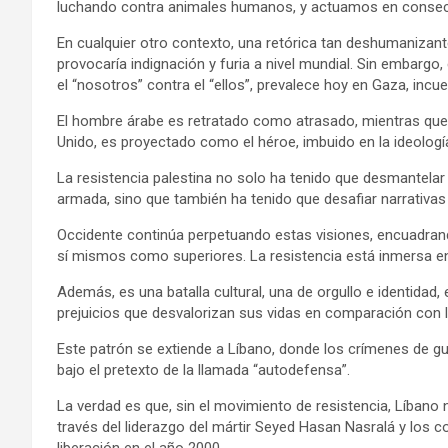
luchando contra animales humanos, y actuamos en consec
En cualquier otro contexto, una retórica tan deshumanizante y
provocaría indignación y furia a nivel mundial. Sin embargo,
el “nosotros” contra el “ellos”, prevalece hoy en Gaza, inc
El hombre árabe es retratado como atrasado, mientras que 
Unido, es proyectado como el héroe, imbuido en la ideolog
La resistencia palestina no solo ha tenido que desmantelar 
armada, sino que también ha tenido que desafiar narrativas
Occidente continúa perpetuando estas visiones, encuadrand
sí mismos como superiores. La resistencia está inmersa en 
Además, es una batalla cultural, una de orgullo e identidad,
prejuicios que desvalorizan sus vidas en comparación con l
Este patrón se extiende a Líbano, donde los crímenes de gu
bajo el pretexto de la llamada “autodefensa”.
La verdad es que, sin el movimiento de resistencia, Líbano n
través del liderazgo del mártir Seyed Hasan Nasralá y los c