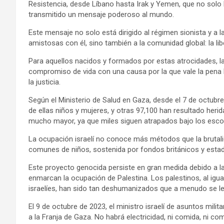
Resistencia, desde Líbano hasta Irak y Yemen, que no solo 
transmitido un mensaje poderoso al mundo.
Este mensaje no solo está dirigido al régimen sionista y 
amistosas con él, sino también a la comunidad global: la lib
Para aquellos nacidos y formados por estas atrocidades, la
compromiso de vida con una causa por la que vale la pena l
la justicia.
Según el Ministerio de Salud en Gaza, desde el 7 de octubre
de ellas niños y mujeres, y otras 97,100 han resultado herida
mucho mayor, ya que miles siguen atrapados bajo los escom
La ocupación israelí no conoce más métodos que la brutalid
comunes de niños, sostenida por fondos británicos y esta
Este proyecto genocida persiste en gran medida debido a l
enmarcan la ocupación de Palestina. Los palestinos, al igu
israelíes, han sido tan deshumanizados que a menudo se l
El 9 de octubre de 2023, el ministro israelí de asuntos mili
a la Franja de Gaza. No habrá electricidad, ni comida, ni c