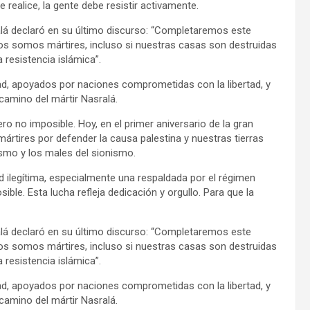
se realice, la gente debe resistir activamente.
ralá declaró en su último discurso: “Completaremos este
os somos mártires, incluso si nuestras casas son destruidas
resistencia islámica”.
ad, apoyados por naciones comprometidas con la libertad, y
camino del mártir Nasralá.
ero no imposible. Hoy, en el primer aniversario de la gran
rtires por defender la causa palestina y nuestras tierras
lismo y los males del sionismo.
ilegítima, especialmente una respaldada por el régimen
le. Esta lucha refleja dedicación y orgullo. Para que la
ralá declaró en su último discurso: “Completaremos este
os somos mártires, incluso si nuestras casas son destruidas
resistencia islámica”.
ad, apoyados por naciones comprometidas con la libertad, y
camino del mártir Nasralá.