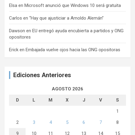
Elsa
en
Microsoft anunció que Windows 10 será gratuita
Carlos
en
“Hay que ajusticiar a Arnoldo Alemán”
Dawson
en
EU entregó ayuda encubierta a partidos y ONG
opositores
Erick
en
Embajada vuelve ojos hacia las ONG opositoras
Ediciones Anteriores
AGOSTO 2026
D
L
M
X
J
V
S
1
2
3
4
5
6
7
8
9
10
11
12
13
14
15