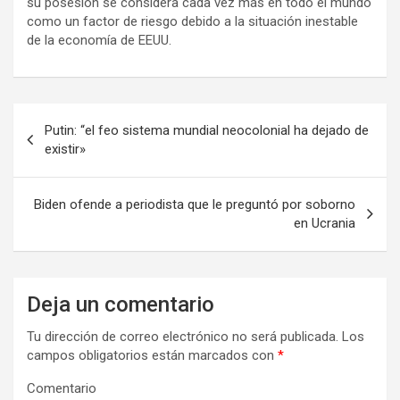
su posesión se considera cada vez más en todo el mundo
como un factor de riesgo debido a la situación inestable
de la economía de EEUU.
N
Putin: “el feo sistema mundial neocolonial ha dejado de
a
existir»
v
e
Biden ofende a periodista que le preguntó por soborno
en Ucrania
g
a
c
Deja un comentario
i
Tu dirección de correo electrónico no será publicada.
Los
ó
campos obligatorios están marcados con
*
n
Comentario