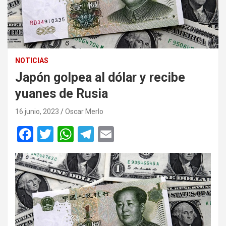
NOTICIAS
Japón golpea al dólar y recibe
yuanes de Rusia
16 junio, 2023
Oscar Merlo
F
T
W
T
E
a
wi
h
el
m
ce
tt
at
e
ail
b
er
s
gr
o
A
a
o
p
m