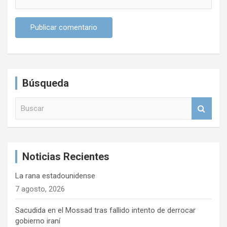
Búsqueda
B
u
s
c
a
Noticias Recientes
r
La rana estadounidense
7 agosto, 2026
Sacudida en el Mossad tras fallido intento de derrocar
gobierno iraní