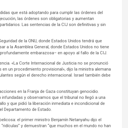
edidas que está adoptando para cumplir las órdenes del
ejecución, las órdenes son obligatorias y aumentan
artidarios. Las sentencias de la CIJ son definitivas y sin
e Seguridad de la ONU, donde Estados Unidos tendrá que
pasar a la Asamblea General, donde Estados Unidos no tiene
y profundamente embarazosa– en apoyo al fallo de la CIJ.
encia. «La Corte Internacional de Justicia no se pronunció
 en un procedimiento provisional», dijo la ministra alemana
lantes según el derecho internacional. Israel también debe
 acciones en la Franja de Gaza constituyan genocidio.
infundadas y observamos que el tribunal no llegó a una
llo y que pidió la liberación inmediata e incondicional de
del Departamento de Estado.
belicosa: el primer ministro Benjamín Netanyahu dijo el
n “ridículas” y demuestran “que muchos en el mundo no han