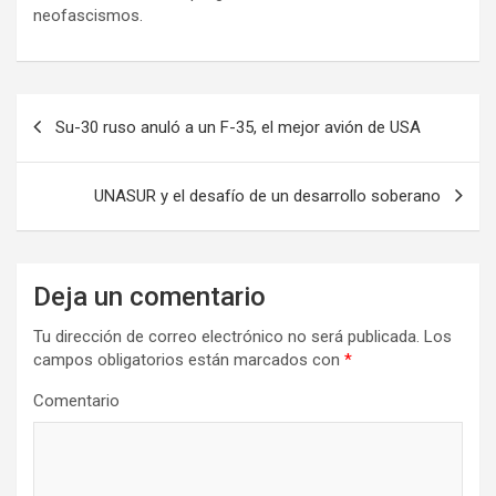
neofascismos.
N
Su-30 ruso anuló a un F-35, el mejor avión de USA
a
v
UNASUR y el desafío de un desarrollo soberano
e
g
a
Deja un comentario
c
Tu dirección de correo electrónico no será publicada.
Los
i
campos obligatorios están marcados con
*
ó
Comentario
n
d