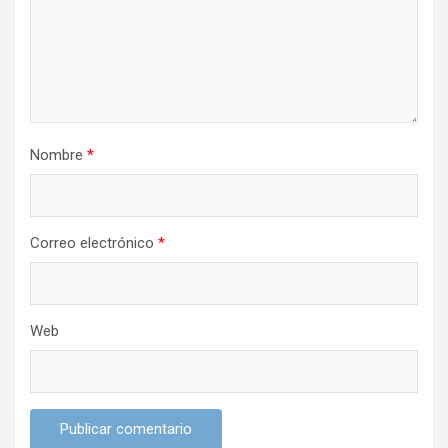
e
e
n
t
r
Nombre
*
a
d
a
Correo electrónico
*
s
Web