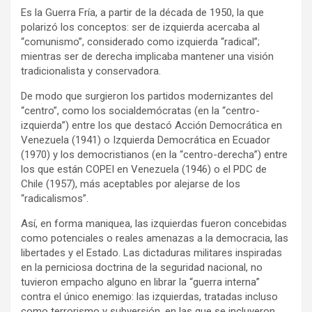
Es la Guerra Fría, a partir de la década de 1950, la que
polarizó los conceptos: ser de izquierda acercaba al
“comunismo”, considerado como izquierda “radical”;
mientras ser de derecha implicaba mantener una visión
tradicionalista y conservadora.
De modo que surgieron los partidos modernizantes del
“centro”, como los socialdemócratas (en la “centro-
izquierda”) entre los que destacó Acción Democrática en
Venezuela (1941) o Izquierda Democrática en Ecuador
(1970) y los democristianos (en la “centro-derecha”) entre
los que están COPEI en Venezuela (1946) o el PDC de
Chile (1957), más aceptables por alejarse de los
“radicalismos”.
Así, en forma maniquea, las izquierdas fueron concebidas
como potenciales o reales amenazas a la democracia, las
libertades y el Estado. Las dictaduras militares inspiradas
en la perniciosa doctrina de la seguridad nacional, no
tuvieron empacho alguno en librar la “guerra interna”
contra el único enemigo: las izquierdas, tratadas incluso
como terrorismo y subversión, en las que se incluyeron