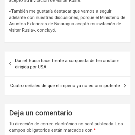
aceptó su invitación de visitar Rusia.
«También me gustaría destacar que vamos a seguir
adelante con nuestras discusiones, porque el Ministerio de
Asuntos Exteriores de Nicaragua aceptó mi invitación de
visitar Rusia», concluyó.
N
Daniel: Rusia hace frente a «orquesta de terroristas»
a
dirigida por USA
v
e
Cuatro señales de que el imperio ya no es omnipotente
g
a
Deja un comentario
c
i
Tu dirección de correo electrónico no será publicada.
Los
campos obligatorios están marcados con
*
ó