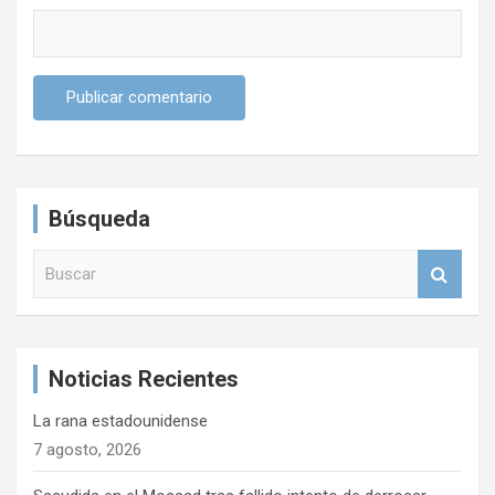
Búsqueda
B
u
s
c
a
Noticias Recientes
r
La rana estadounidense
7 agosto, 2026