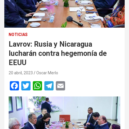
NOTICIAS
Lavrov: Rusia y Nicaragua
lucharán contra hegemonía de
EEUU
20 abril, 2023
Oscar Merlo
F
T
W
T
E
a
wi
h
el
m
ce
tt
at
e
ail
b
er
s
gr
o
A
a