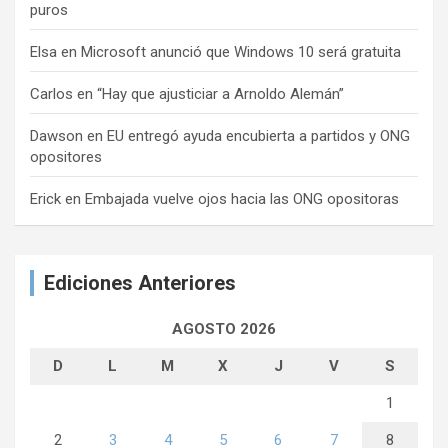
puros
Elsa
en
Microsoft anunció que Windows 10 será gratuita
Carlos
en
“Hay que ajusticiar a Arnoldo Alemán”
Dawson
en
EU entregó ayuda encubierta a partidos y ONG
opositores
Erick
en
Embajada vuelve ojos hacia las ONG opositoras
Ediciones Anteriores
AGOSTO 2026
D
L
M
X
J
V
S
1
2
3
4
5
6
7
8