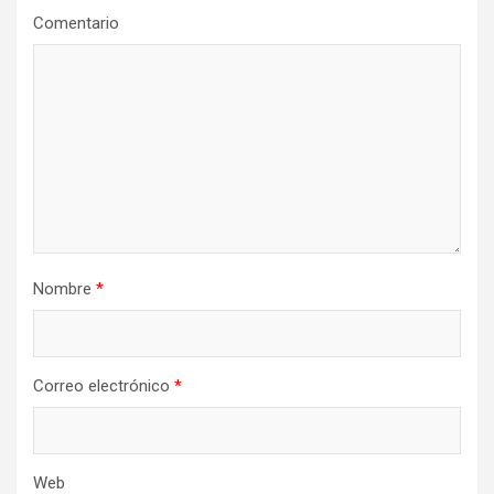
n
Comentario
d
e
e
n
t
r
a
Nombre
*
d
a
s
Correo electrónico
*
Web