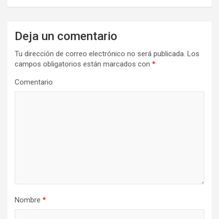
e
g
a
Deja un comentario
c
Tu dirección de correo electrónico no será publicada.
Los
i
campos obligatorios están marcados con
*
ó
Comentario
n
d
e
e
n
t
r
Nombre
*
a