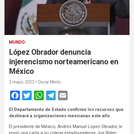
MUNDO
López Obrador denuncia
injerencismo norteamericano en
México
3 mayo, 2023
Oscar Merlo
F
T
W
T
E
a
wi
h
el
m
El Departamento de Estado confirmó los recursos que
ce
tt
at
e
ail
destinará a organizaciones mexicanas este año.
b
er
s
gr
El presidente de México, Andrés Manuel López Obrador, le
o
A
a
envió una carta a su colega estadounidense Joe Biden