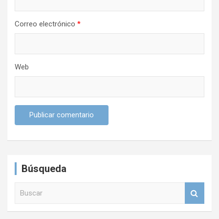
d
a
Correo electrónico
*
s
Web
Búsqueda
B
u
s
c