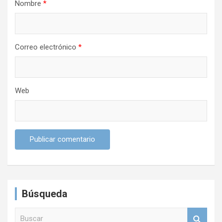
Nombre
*
a
d
a
Correo electrónico
*
s
Web
Búsqueda
B