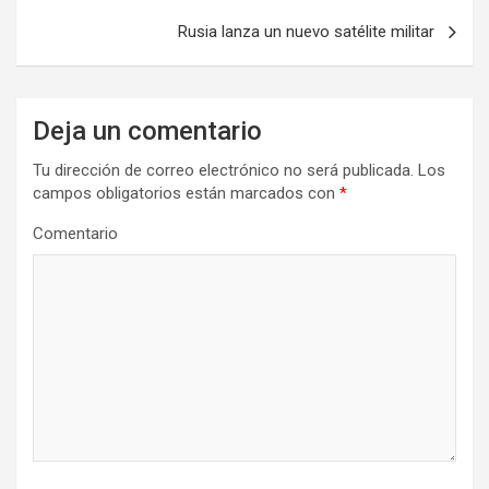
v
Rusia lanza un nuevo satélite militar
e
g
a
Deja un comentario
c
Tu dirección de correo electrónico no será publicada.
Los
i
campos obligatorios están marcados con
*
ó
Comentario
n
d
e
e
n
t
r