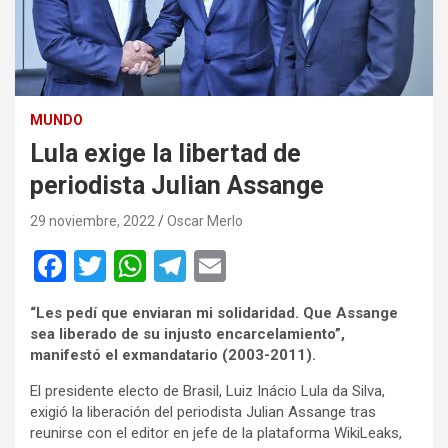
MUNDO
Lula exige la libertad de
periodista Julian Assange
29 noviembre, 2022
Oscar Merlo
F
T
W
T
E
a
wi
h
el
m
“Les pedí que enviaran mi solidaridad. Que Assange
ce
tt
at
e
ail
sea liberado de su injusto encarcelamiento”,
b
er
s
gr
manifestó el exmandatario (2003-2011).
o
A
a
El presidente electo de Brasil, Luiz Inácio Lula da Silva,
exigió la liberación del periodista Julian Assange tras
o
p
m
reunirse con el editor en jefe de la plataforma WikiLeaks,