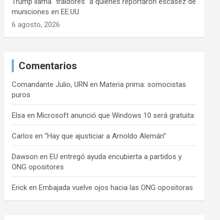
Trump llama “traidores” a quienes reportaron escasez de
municiones en EE.UU.
6 agosto, 2026
Comentarios
Comandante Julio, URN
en
Materia prima: somocistas
puros
Elsa
en
Microsoft anunció que Windows 10 será gratuita
Carlos
en
“Hay que ajusticiar a Arnoldo Alemán”
Dawson
en
EU entregó ayuda encubierta a partidos y
ONG opositores
Erick
en
Embajada vuelve ojos hacia las ONG opositoras