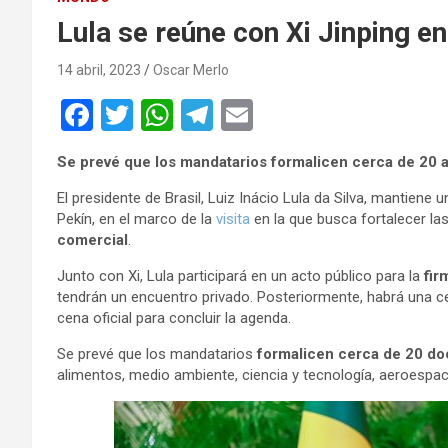
Lula se reúne con Xi Jinping e
14 abril, 2023
Oscar Merlo
F
T
W
T
E
a
wi
h
el
m
Se prevé que los mandatarios formalicen cerca de 20 a
ce
tt
at
e
ail
El presidente de Brasil, Luiz Inácio Lula da Silva, mantiene
b
er
s
gr
Pekín, en el marco de la
visita
en la que busca fortalecer las 
o
A
a
comercial
.
o
p
m
Junto con Xi, Lula participará en un acto público para la
fir
tendrán un encuentro privado. Posteriormente, habrá una ce
k
p
cena oficial para concluir la agenda.
Se prevé que los mandatarios
formalicen cerca de 20 do
alimentos, medio ambiente, ciencia y tecnología, aeroespacia