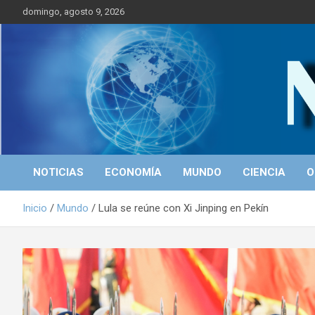
S
domingo, agosto 9, 2026
a
l
t
a
r
Portal de Noticias
NICALEAKS
a
l
c
o
n
t
NOTICIAS
ECONOMÍA
MUNDO
CIENCIA
O
e
n
Inicio
Mundo
Lula se reúne con Xi Jinping en Pekín
i
d
o