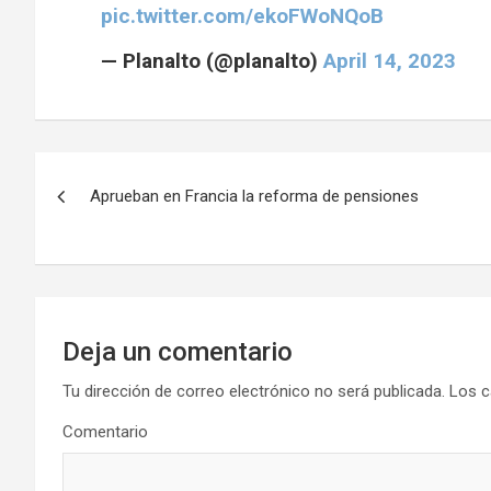
pic.twitter.com/ekoFWoNQoB
— Planalto (@planalto)
April 14, 2023
N
Aprueban en Francia la reforma de pensiones
a
v
e
g
Deja un comentario
a
Tu dirección de correo electrónico no será publicada.
Los c
Comentario
c
i