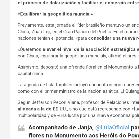
el proceso de dolarización y facilitar el comercio entre
«Equilibrar la geopolítica mundial»
Previamente, esta jornada el líder brasileño mantuvo un en
China, Zhao Leji, en el Gran Palacio del Pueblo. En el marco
naciones tenían el potencial «para
consolidar una nueva re
«Queremos
elevar el nivel de la asociación estratégica
e
con China, equilibrar la geopolítica mundial», afirmó el presi
Asimismo, depositó una ofrenda floral en el Monumento a lo
capital china.
La agenda de Lula también incluyó encuentros con represen
como con el primer ministro de la nación asiática, Li Quiang
Según Jefferson Pecori Viana, profesor de Relaciones Inte
alineada a la de EE.UU.
, sino que está regresando con «fue
multipolaridad y de «una lucha por una nueva economía políti
Acompanhado de Janja,
@LulaOficial
par
flores no Monumento aos Heróis do Povo