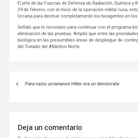
El jefe de las Fuerzas de Defensa de Radiación, Química y B
24 de febrero, con el inicio de la operación militar rusa, es
Ucrania para destruir completamente los bioagentes en los 
Señaló que lo necesario para continuar con el programa bioló
eliminación de las pruebas. Amplió que entre las prioridade
biológica en las presumibles áreas de despliegue de conti
del Tratado del Atlántico Norte.
N
Para nazis ucranianos Hitler era un demócrata
a
v
e
g
Deja un comentario