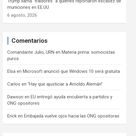
Trump llama “traidores” a quienes reportaron escasez de
municiones en EE.UU.
6 agosto, 2026
Comentarios
Comandante Julio, URN
en
Materia prima: somocistas
puros
Elsa
en
Microsoft anunció que Windows 10 será gratuita
Carlos
en
“Hay que ajusticiar a Arnoldo Alemán”
Dawson
en
EU entregó ayuda encubierta a partidos y
ONG opositores
Erick
en
Embajada vuelve ojos hacia las ONG opositoras