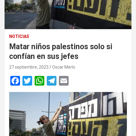
NOTICIAS
Matar niños palestinos solo si
confían en sus jefes
27 septiembre, 2023
Oscar Merlo
F
T
W
T
E
a
wi
h
el
m
ce
tt
at
e
ail
b
er
s
gr
o
A
a
o
p
m