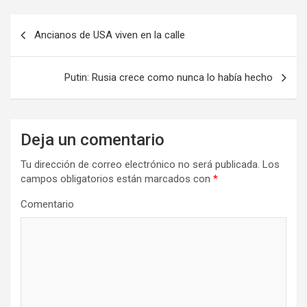
N
Ancianos de USA viven en la calle
a
v
Putin: Rusia crece como nunca lo había hecho
e
g
a
Deja un comentario
c
Tu dirección de correo electrónico no será publicada.
Los
i
campos obligatorios están marcados con
*
ó
Comentario
n
d
e
e