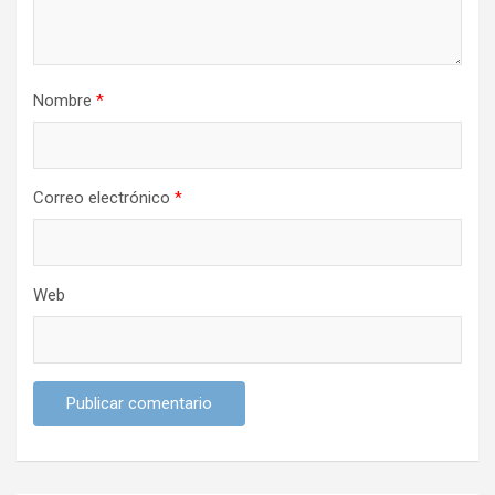
n
t
r
Nombre
*
a
d
a
Correo electrónico
*
s
Web