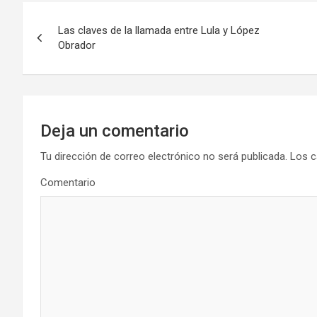
N
Las claves de la llamada entre Lula y López
a
Obrador
v
e
g
Deja un comentario
a
Tu dirección de correo electrónico no será publicada.
Los c
Comentario
c
i
ó
n
d