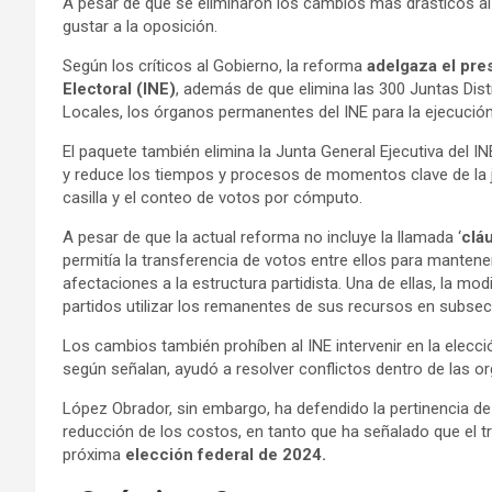
A pesar de que se eliminaron los cambios más drásticos al s
gustar a la oposición.
Según los críticos al Gobierno, la reforma
adelgaza el pre
Electoral (INE)
, además de que elimina las 300 Juntas Dist
Locales, los órganos permanentes del INE para la ejecución 
El paquete también elimina la Junta General Ejecutiva del IN
y reduce los tiempos y procesos de momentos clave de la j
casilla y el conteo de votos por cómputo.
A pesar de que la actual reforma no incluye la llamada ‘
cláu
permitía la transferencia de votos entre ellos para mantene
afectaciones a la estructura partidista. Una de ellas, la mo
partidos utilizar los remanentes de sus recursos en subsecu
Los cambios también prohíben al INE intervenir en la elecció
según señalan, ayudó a resolver conflictos dentro de las or
López Obrador, sin embargo, ha defendido la pertinencia de 
reducción de los costos, en tanto que ha señalado que el tr
próxima
elección federal de 2024.