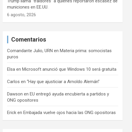
Trump llama “traidores” a quienes reportaron escasez de
municiones en EE.UU.
6 agosto, 2026
Comentarios
Comandante Julio, URN
en
Materia prima: somocistas
puros
Elsa
en
Microsoft anunció que Windows 10 será gratuita
Carlos
en
“Hay que ajusticiar a Arnoldo Alemán”
Dawson
en
EU entregó ayuda encubierta a partidos y
ONG opositores
Erick
en
Embajada vuelve ojos hacia las ONG opositoras