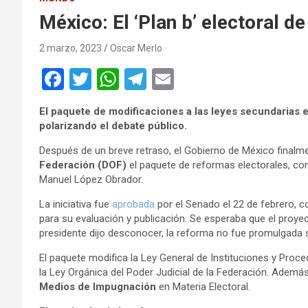
México: El ‘Plan b’ electoral 
2 marzo, 2023
Oscar Merlo
F
T
W
T
E
a
wi
h
el
m
El paquete de modificaciones a las leyes secundarias e
ce
tt
at
e
ail
polarizando el debate público.
b
er
s
gr
Después de un breve retraso, el Gobierno de México final
o
A
a
Federación (DOF)
el paquete de reformas electorales, co
Manuel López Obrador.
o
p
m
La iniciativa fue
k
aprobada
p
por el Senado el 22 de febrero, co
para su evaluación y publicación. Se esperaba que el proyec
presidente dijo desconocer, la reforma no fue promulgada 
El paquete modifica la Ley General de Instituciones y Proced
la Ley Orgánica del Poder Judicial de la Federación. Ademá
Medios de Impugnación
en Materia Electoral.