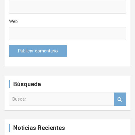
Web
Búsqueda
B
u
s
c
a
Noticias Recientes
r