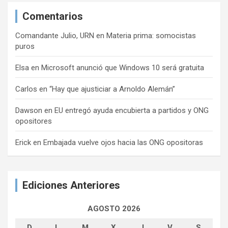
Comentarios
Comandante Julio, URN
en
Materia prima: somocistas
puros
Elsa
en
Microsoft anunció que Windows 10 será gratuita
Carlos
en
“Hay que ajusticiar a Arnoldo Alemán”
Dawson
en
EU entregó ayuda encubierta a partidos y ONG
opositores
Erick
en
Embajada vuelve ojos hacia las ONG opositoras
Ediciones Anteriores
AGOSTO 2026
D
L
M
X
J
V
S