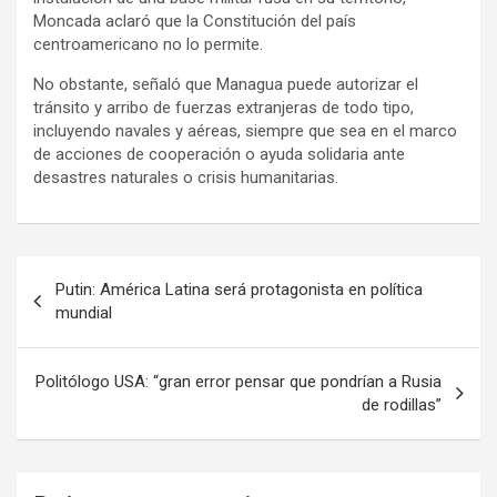
Moncada aclaró que la Constitución del país
centroamericano no lo permite.
No obstante, señaló que Managua puede autorizar el
tránsito y arribo de fuerzas extranjeras de todo tipo,
incluyendo navales y aéreas, siempre que sea en el marco
de acciones de cooperación o ayuda solidaria ante
desastres naturales o crisis humanitarias.
N
Putin: América Latina será protagonista en política
a
mundial
v
e
Politólogo USA: “gran error pensar que pondrían a Rusia
de rodillas”
g
a
c