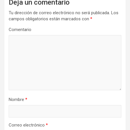
Deja un comentario
i
Tu dirección de correo electrónico no será publicada.
Los
ó
campos obligatorios están marcados con
*
n
Comentario
d
e
e
n
t
r
a
d
Nombre
*
a
s
Correo electrónico
*