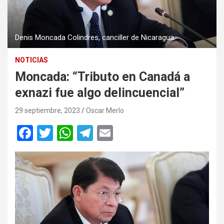
Denis Moncada Colindres, canciller de Nicaragua.
NOTICIAS
Moncada: “Tributo en Canadá a
exnazi fue algo delincuencial”
29 septiembre, 2023
Oscar Merlo
F
T
W
T
E
a
wi
h
el
m
ce
tt
at
e
ail
b
er
s
gr
o
A
a
o
p
m