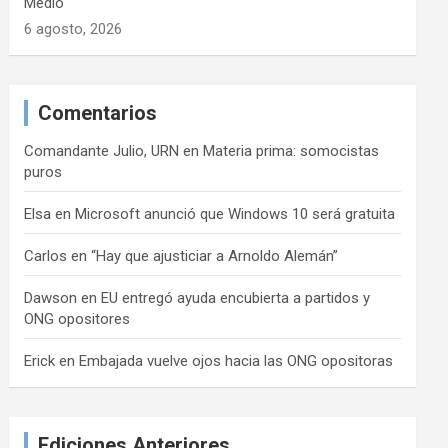
Medio
6 agosto, 2026
Comentarios
Comandante Julio, URN
en
Materia prima: somocistas
puros
Elsa
en
Microsoft anunció que Windows 10 será gratuita
Carlos
en
“Hay que ajusticiar a Arnoldo Alemán”
Dawson
en
EU entregó ayuda encubierta a partidos y
ONG opositores
Erick
en
Embajada vuelve ojos hacia las ONG opositoras
Ediciones Anteriores