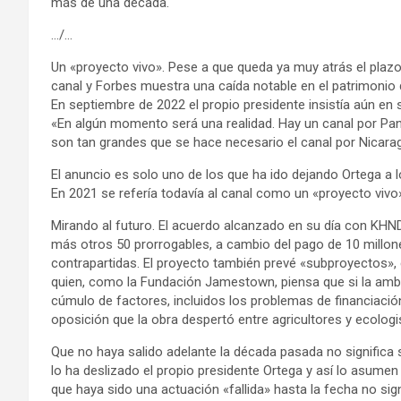
más de una década.
…/…
Un «proyecto vivo». Pese a que queda ya muy atrás el plaz
canal y Forbes muestra una caída notable en el patrimonio d
En septiembre de 2022 el propio presidente insistía aún en 
«En algún momento será una realidad. Hay un canal por Pan
son tan grandes que se hace necesario el canal por Nicara
El anuncio es solo uno de los que ha ido dejando Ortega a l
En 2021 se refería todavía al canal como un «proyecto vivo
Mirando al futuro. El acuerdo alcanzado en su día con KHN
más otros 50 prorrogables, a cambio del pago de 10 millone
contrapartidas. El proyecto también prevé «subproyectos»,
quien, como la Fundación Jamestown, piensa que si la ambici
cúmulo de factores, incluidos los problemas de financiación
oposición que la obra despertó entre agricultores y ecologi
Que no haya salido adelante la década pasada no significa
lo ha deslizado el propio presidente Ortega y así lo asume
que haya sido una actuación «fallida» hasta la fecha no sig