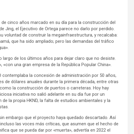
o de cinco años marcado en su día para la construcción del
e Jing, el Ejecutivo de Ortega parece no darlo por perdido.
su voluntad de construir la megainfraestructura, y recalcaba:
amá, que ha sido ampliado; pero las demandas del tráfico
gua».
o largo de los últimos años para dejar claro que no desiste.
», «con una gran empresa de la República Popular China».
D contemplaba la concesión de administración por 50 años,
s de dólares anuales durante la primera década, entre otras
 como la construcción de puertos o carreteras. Hoy hay
osa iniciativa no salió adelante en su día fue por un
 de la propia HKND, la falta de estudios ambientales y la
stas.
 sin embargo que el proyecto haya quedado descartado. Así
n incluso las voces más críticas, que asumen que el hecho de
nifica que se pueda dar por «muerta», advertía en 2022 el