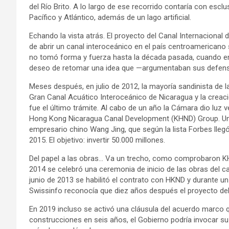
del Río Brito. A lo largo de ese recorrido contaría con esclu
Pacífico y Atlántico, además de un lago artificial.
Echando la vista atrás. El proyecto del Canal Internaciona
de abrir un canal interoceánico en el país centroamericano 
no tomó forma y fuerza hasta la década pasada, cuando en 
deseo de retomar una idea que —argumentaban sus defenso
Meses después, en julio de 2012, la mayoría sandinista de 
Gran Canal Acuático Interoceánico de Nicaragua y la creació
fue el último trámite. Al cabo de un año la Cámara dio luz 
Hong Kong Nicaragua Canal Development (KHND) Group. Una 
empresario chino Wang Jing, que según la lista Forbes lleg
2015. El objetivo: invertir 50.000 millones.
Del papel a las obras… Va un trecho, como comprobaron KH
2014 se celebró una ceremonia de inicio de las obras del c
junio de 2013 se habilitó el contrato con HKND y durante u
Swissinfo reconocía que diez años después el proyecto del 
En 2019 incluso se activó una cláusula del acuerdo marco qu
construcciones en seis años, el Gobierno podría invocar su