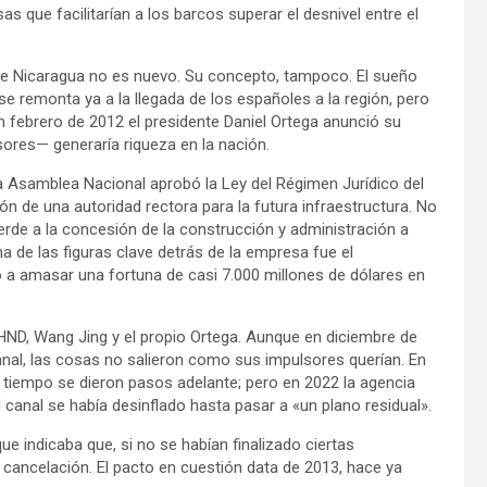
sas que facilitarían a los barcos superar el desnivel entre el
l de Nicaragua no es nuevo. Su concepto, tampoco. El sueño
se remonta ya a la llegada de los españoles a la región, pero
febrero de 2012 el presidente Daniel Ortega anunció su
res— generaría riqueza en la nación.
la Asamblea Nacional aprobó la Ley del Régimen Jurídico del
n de una autoridad rectora para la futura infraestructura. No
verde a la concesión de la construcción y administración a
de las figuras clave detrás de la empresa fue el
ó a amasar una fortuna de casi 7.000 millones de dólares en
ND, Wang Jing y el propio Ortega. Aunque en diciembre de
anal, las cosas no salieron como sus impulsores querían. En
n tiempo se dieron pasos adelante; pero en 2022 la agencia
canal se había desinflado hasta pasar a «un plano residual».
e indicaba que, si no se habían finalizado ciertas
 cancelación. El pacto en cuestión data de 2013, hace ya