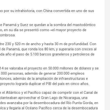
 por su intrahistoria, con China convertida en uno de sus
 de Panamá y Suez se quedan a la sombra del mastodóntico
cabo, en su día se presentó como «el mayor proyecto de
asombrosa.
entre 230 y 520 m de ancho y hasta 30 m de profundidad. Con
l de Panamá, que ronda los 80 km, y superaría con creces al
ada año el paso de 5.100 barcos graneleros y petroleros de
14 se valoraba el proyecto en 50.000 millones de dólares y se
 50.000 personas, además de generar 200.000 empleos
entonces, además de la ampliación de infraestructuras e
royecto lograría duplicar el PIB del país en cinco años.
 el Atlántico y el Pacífico capaz de competir con el Canal de
planteaban aprovechar el Gran Lago de Nicaragua, una
idades avanzaba por la desembocadura del Río Punta Gorda, en
bolca y llegaría al Océano Pacífico cerca de la desembocadura