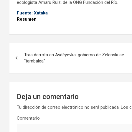
ecologista Amaru Ruiz, de la ONG Fundación del Río.
Fuente: Xataka
Resumen
N
Tras derrota en Avdéyevka, gobierno de Zelenski se
a
“tambalea”
v
e
g
Deja un comentario
a
Tu dirección de correo electrónico no será publicada.
Los c
Comentario
c