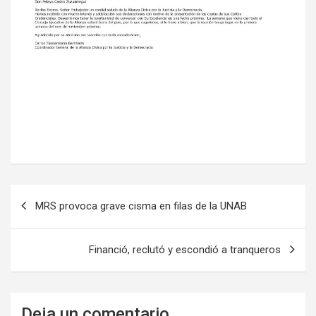
N
MRS provoca grave cisma en filas de la UNAB
a
v
Financió, reclutó y escondió a tranqueros
e
g
a
Deja un comentario