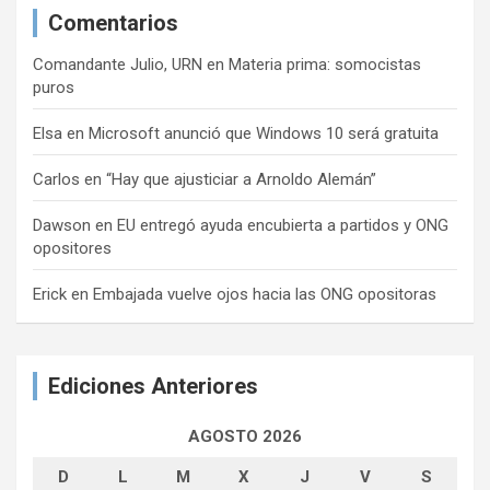
Comentarios
Comandante Julio, URN
en
Materia prima: somocistas
puros
Elsa
en
Microsoft anunció que Windows 10 será gratuita
Carlos
en
“Hay que ajusticiar a Arnoldo Alemán”
Dawson
en
EU entregó ayuda encubierta a partidos y ONG
opositores
Erick
en
Embajada vuelve ojos hacia las ONG opositoras
Ediciones Anteriores
AGOSTO 2026
D
L
M
X
J
V
S