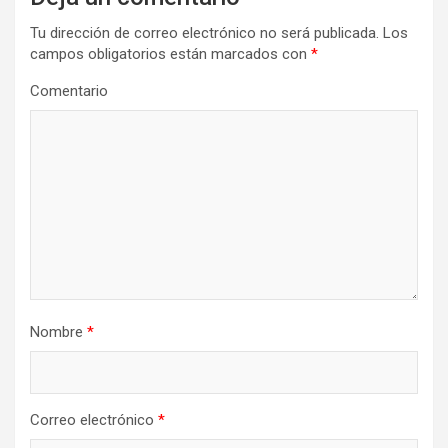
c
Tu dirección de correo electrónico no será publicada.
Los
i
campos obligatorios están marcados con
*
ó
Comentario
n
d
e
e
n
t
r
Nombre
*
a
d
a
Correo electrónico
*
s