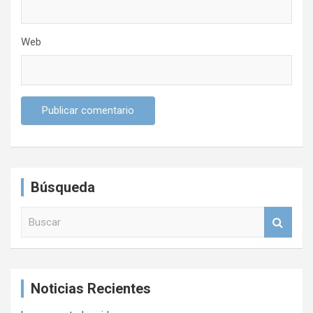
Web
Búsqueda
B
u
s
c
a
Noticias Recientes
r