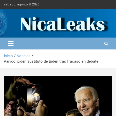
S
sábado, agosto 8, 2026
a
l
Portal de Noticias
NICALEAKS
t
a
r
a
l
c
o
Inicio
Noticias
n
Pánico: piden sustituto de Biden tras fracaso en debate
t
e
n
i
d
o