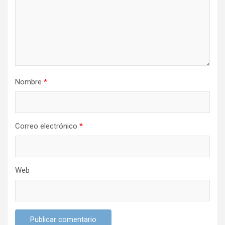
e
n
t
r
a
Nombre
*
d
a
s
Correo electrónico
*
Web