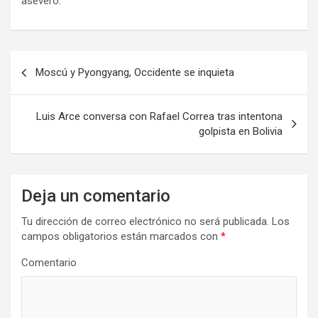
aseveró.
N
Moscú y Pyongyang, Occidente se inquieta
a
v
Luis Arce conversa con Rafael Correa tras intentona
e
golpista en Bolivia
g
a
Deja un comentario
c
i
Tu dirección de correo electrónico no será publicada.
Los
campos obligatorios están marcados con
*
ó
n
Comentario
d
e