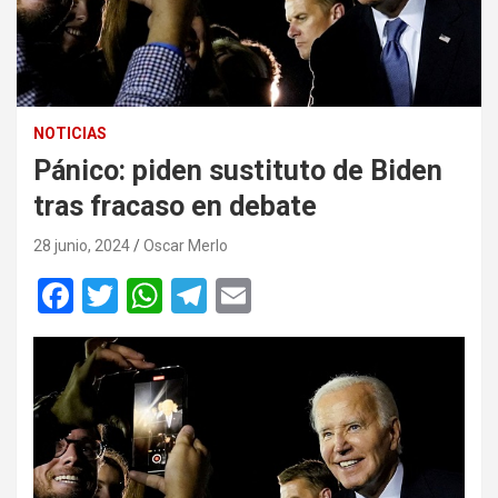
NOTICIAS
Pánico: piden sustituto de Biden
tras fracaso en debate
28 junio, 2024
Oscar Merlo
F
T
W
T
E
a
wi
h
el
m
ce
tt
at
e
ail
b
er
s
gr
o
A
a
o
p
m