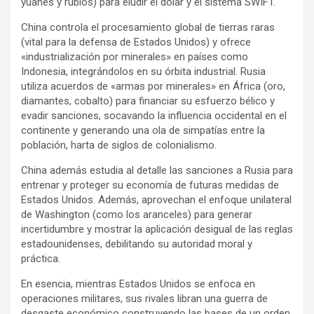
yuanes y rublos) para eludir el dólar y el sistema SWIFT.
China controla el procesamiento global de tierras raras
(vital para la defensa de Estados Unidos) y ofrece
«industrialización por minerales» en países como
Indonesia, integrándolos en su órbita industrial. Rusia
utiliza acuerdos de «armas por minerales» en África (oro,
diamantes, cobalto) para financiar su esfuerzo bélico y
evadir sanciones, socavando la influencia occidental en el
continente y generando una ola de simpatías entre la
población, harta de siglos de colonialismo.
China además estudia al detalle las sanciones a Rusia para
entrenar y proteger su economía de futuras medidas de
Estados Unidos. Además, aprovechan el enfoque unilateral
de Washington (como los aranceles) para generar
incertidumbre y mostrar la aplicación desigual de las reglas
estadounidenses, debilitando su autoridad moral y
práctica.
En esencia, mientras Estados Unidos se enfoca en
operaciones militares, sus rivales libran una guerra de
desgaste económico construyendo las bases de un orden