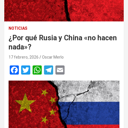
NOTICIAS
¿Por qué Rusia y China «no hacen
nada»?
17 febrero, 2026
Oscar Merlo
F
T
W
T
E
a
wi
h
el
m
ce
tt
at
e
ail
b
er
s
gr
o
A
a
o
p
m
k
p