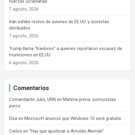
d
fuerzas ucranianas
a
7 agosto, 2026
s
Irán exhibe restos de aviones de EE.UU. y sionistas
derribados
7 agosto, 2026
Trump llama “traidores” a quienes reportaron escasez de
municiones en EE.UU.
6 agosto, 2026
Comentarios
Comandante Julio, URN
en
Materia prima: somocistas
puros
Elsa
en
Microsoft anunció que Windows 10 será gratuita
Carlos
en
“Hay que ajusticiar a Arnoldo Alemán”