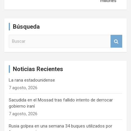
e
millones
g
a
Búsqueda
c
i
B
u
ó
s
n
c
a
d
Noticias Recientes
r
e
La rana estadounidense
e
7 agosto, 2026
n
Sacudida en el Mossad tras fallido intento de derrocar
t
gobierno iraní
r
7 agosto, 2026
a
Rusia golpea en una semana 34 buques utilizados por