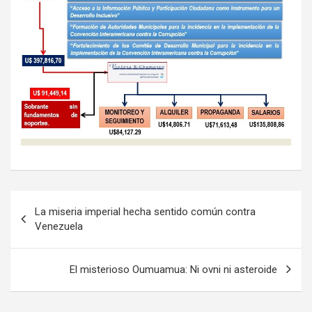
N
La miseria imperial hecha sentido común contra
a
Venezuela
v
e
El misterioso Oumuamua: Ni ovni ni asteroide
g