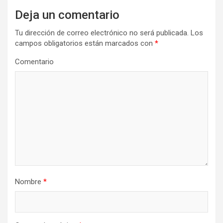
a
Deja un comentario
c
i
Tu dirección de correo electrónico no será publicada.
Los
campos obligatorios están marcados con
*
ó
n
Comentario
d
e
e
n
t
r
a
Nombre
*
d
a