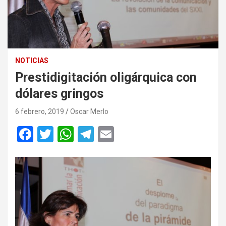
NOTICIAS
Prestidigitación oligárquica con
dólares gringos
6 febrero, 2019
Oscar Merlo
F
T
W
T
E
a
wi
h
el
m
ce
tt
at
e
ail
b
er
s
gr
o
A
a
o
p
m