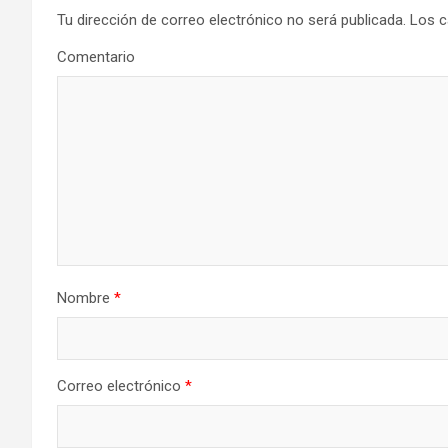
g
Tu dirección de correo electrónico no será publicada.
Los c
a
Comentario
c
i
ó
n
d
e
Nombre
*
e
n
Correo electrónico
*
t