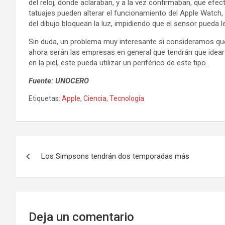
del reloj, donde aclaraban, y a la vez confirmaban, que efec
tatuajes pueden alterar el funcionamiento del Apple Watch, 
del dibujo bloquean la luz, impidiendo que el sensor pueda 
Sin duda, un problema muy interesante si consideramos que 
ahora serán las empresas en general que tendrán que idear u
en la piel, este pueda utilizar un periférico de este tipo.
Fuente: UNOCERO
Etiquetas:
Apple
,
Ciencia
,
Tecnología
N
Los Simpsons tendrán dos temporadas más
a
v
e
Deja un comentario