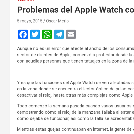
Problemas del Apple Watch con
5 mayo, 2015
Oscar Merlo
F
T
W
T
E
a
wi
h
el
m
Aunque no es un error que afecte al ancho de los consumid
ce
tt
at
e
ail
sector de clientes de Apple, comenzó a protestar desde la 
b
er
s
gr
con aquellas personas que tienen tatuajes en la zona de la 
o
A
a
o
p
m
Y es que las funciones del Apple Watch se ven afectadas si 
en la zona donde se encuentra el lector óptico de pulso ca
k
p
desactivar el reloj, hasta otras más complejas como Apple 
Todo comenzó la semana pasada cuando varios usuarios de
demostrando cómo el reloj de la manzana fallaba al estar e
cómo dejaba de funcionar, así como la falla se acrecentaba 
Mientras estas quejas continuaban en internet, la gente de