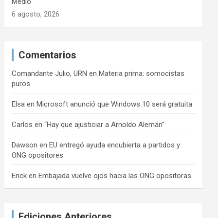
Medio
6 agosto, 2026
Comentarios
Comandante Julio, URN
en
Materia prima: somocistas
puros
Elsa
en
Microsoft anunció que Windows 10 será gratuita
Carlos
en
“Hay que ajusticiar a Arnoldo Alemán”
Dawson
en
EU entregó ayuda encubierta a partidos y
ONG opositores
Erick
en
Embajada vuelve ojos hacia las ONG opositoras
Ediciones Anteriores