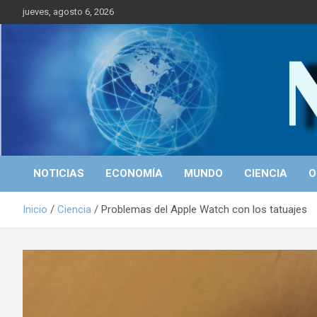
S
jueves, agosto 6, 2026
a
l
t
a
r
Portal de Noticias
NICALEAKS
a
l
c
o
n
t
NOTICIAS
ECONOMÍA
MUNDO
CIENCIA
O
e
n
Inicio
Ciencia
Problemas del Apple Watch con los tatuajes
i
d
o