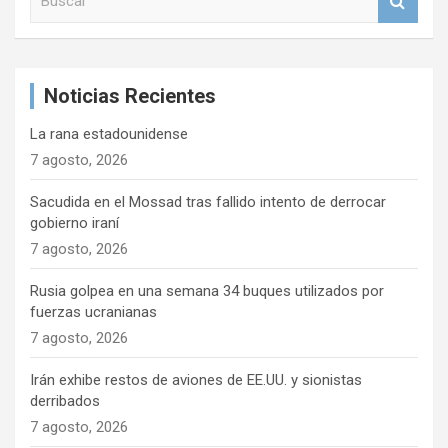
i
u
s
ó
c
n
a
Noticias Recientes
r
d
e
La rana estadounidense
7 agosto, 2026
e
n
Sacudida en el Mossad tras fallido intento de derrocar
gobierno iraní
t
7 agosto, 2026
r
Rusia golpea en una semana 34 buques utilizados por
a
fuerzas ucranianas
d
7 agosto, 2026
a
Irán exhibe restos de aviones de EE.UU. y sionistas
s
derribados
7 agosto, 2026