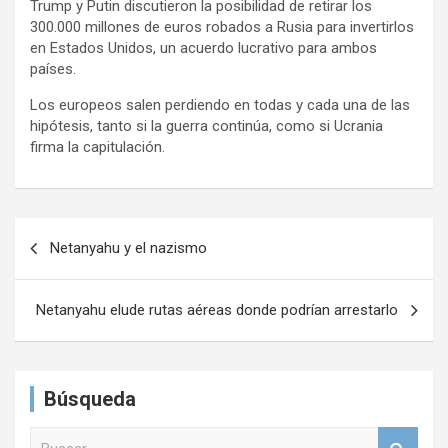
Trump y Putin discutieron la posibilidad de retirar los
300.000 millones de euros robados a Rusia para invertirlos
en Estados Unidos, un acuerdo lucrativo para ambos
países.
Los europeos salen perdiendo en todas y cada una de las
hipótesis, tanto si la guerra continúa, como si Ucrania
firma la capitulación.
N
Netanyahu y el nazismo
a
v
Netanyahu elude rutas aéreas donde podrían arrestarlo
e
g
a
Búsqueda
c
B