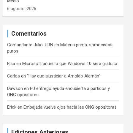
Medio
6 agosto, 2026
Comentarios
Comandante Julio, URN
en
Materia prima: somocistas
puros
Elsa
en
Microsoft anunció que Windows 10 será gratuita
Carlos
en
“Hay que ajusticiar a Arnoldo Alemán”
Dawson
en
EU entregó ayuda encubierta a partidos y
ONG opositores
Erick
en
Embajada vuelve ojos hacia las ONG opositoras
Ediciones Anteriores