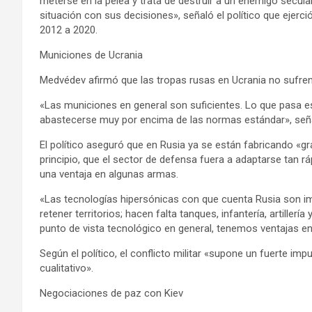
meterse en la pelea y trata de destruir a un enemigo secul
situación con sus decisiones», señaló el político que ejerci
2012 a 2020.
Municiones de Ucrania
Medvédev afirmó que las tropas rusas en Ucrania no sufre
«Las municiones en general son suficientes. Lo que pasa es 
abastecerse muy por encima de las normas estándar», señ
El político aseguró que en Rusia ya se están fabricando 
principio, que el sector de defensa fuera a adaptarse tan 
una ventaja en algunas armas.
«Las tecnologías hipersónicas con que cuenta Rusia son im
retener territorios; hacen falta tanques, infantería, artillerí
punto de vista tecnológico en general, tenemos ventajas en
Según el político, el conflicto militar «supone un fuerte imp
cualitativo».
Negociaciones de paz con Kiev