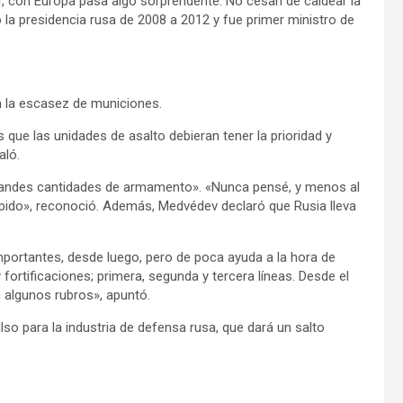
ar, con Europa pasa algo sorprendente. No cesan de caldear la
ó la presidencia rusa de 2008 a 2012 y fue primer ministro de
n la escasez de municiones.
que las unidades de asalto debieran tener la prioridad y
aló.
«grandes cantidades de armamento». «Nunca pensé, y menos al
rápido», reconoció. Además, Medvédev declaró que Rusia lleva
portantes, desde luego, pero de poca ayuda a la hora de
a y fortificaciones; primera, segunda y tercera líneas. Desde el
 algunos rubros», apuntó.
ulso para la industria de defensa rusa, que dará un salto