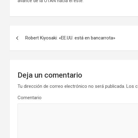
avance de la OTAN hacia el este.
N
Robert Kiyosaki: «EE.UU. está en bancarrota»
a
v
e
Deja un comentario
g
Tu dirección de correo electrónico no será publicada.
Los c
a
Comentario
c
i
ó