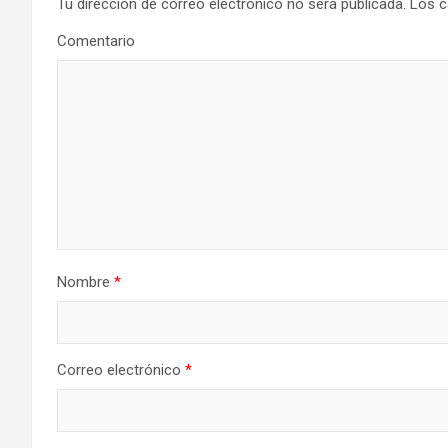
a
Tu dirección de correo electrónico no será publicada.
Los c
Comentario
c
i
ó
n
d
e
Nombre
*
e
n
t
Correo electrónico
*
r