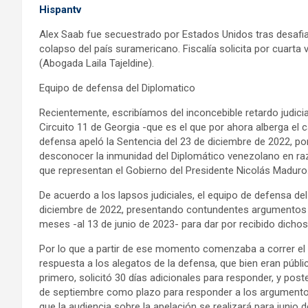
Hispantv
Alex Saab fue secuestrado por Estados Unidos tras desafiar
colapso del país suramericano. Fiscalía solicita por cuarta
(Abogada Laila Tajeldine).
Equipo de defensa del Diplomatico
Recientemente, escribíamos del inconcebible retardo judici
Circuito 11 de Georgia -que es el que por ahora alberga el
defensa apeló la Sentencia del 23 de diciembre de 2022, por
desconocer la inmunidad del Diplomático venezolano en ra
que representan el Gobierno del Presidente Nicolás Maduro
De acuerdo a los lapsos judiciales, el equipo de defensa d
diciembre de 2022, presentando contundentes argumentos de
meses -al 13 de junio de 2023- para dar por recibido dicho
Por lo que a partir de ese momento comenzaba a correr el 
respuesta a los alegatos de la defensa, que bien eran públ
primero, solicitó 30 días adicionales para responder, y post
de septiembre como plazo para responder a los argumentos
que la audiencia sobre la apelación se realizará para junio 