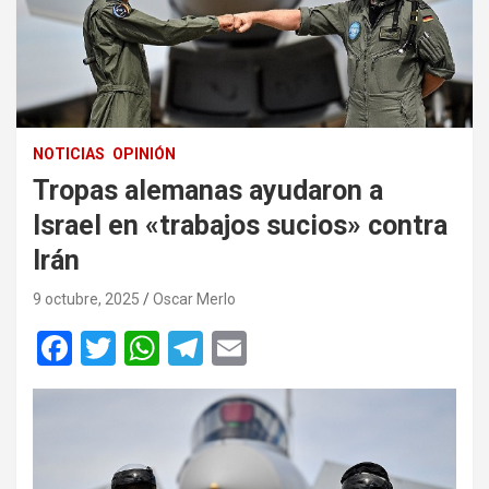
NOTICIAS
OPINIÓN
Tropas alemanas ayudaron a
Israel en «trabajos sucios» contra
Irán
9 octubre, 2025
Oscar Merlo
F
T
W
T
E
a
wi
h
el
m
ce
tt
at
e
ail
b
er
s
gr
o
A
a