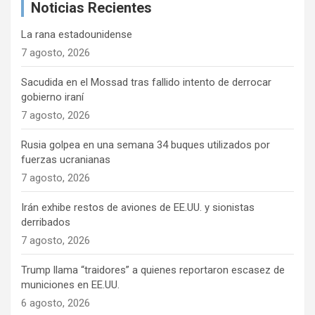
Noticias Recientes
r
e
La rana estadounidense
e
7 agosto, 2026
n
Sacudida en el Mossad tras fallido intento de derrocar
t
gobierno iraní
r
7 agosto, 2026
a
Rusia golpea en una semana 34 buques utilizados por
d
fuerzas ucranianas
a
7 agosto, 2026
s
Irán exhibe restos de aviones de EE.UU. y sionistas
derribados
7 agosto, 2026
Trump llama “traidores” a quienes reportaron escasez de
municiones en EE.UU.
6 agosto, 2026