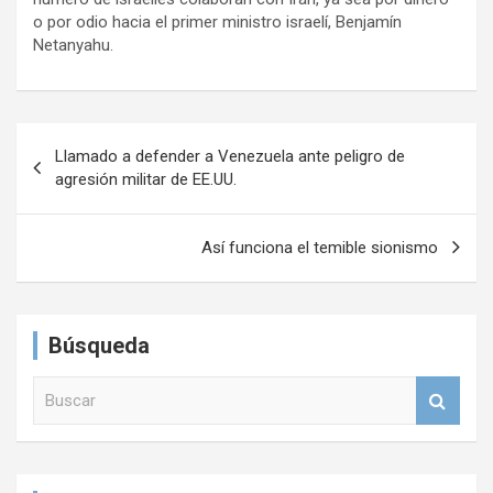
o por odio hacia el primer ministro israelí, Benjamín
Netanyahu.
N
Llamado a defender a Venezuela ante peligro de
a
agresión militar de EE.UU.
v
e
Así funciona el temible sionismo
g
a
Búsqueda
c
i
B
u
ó
s
n
c
a
d