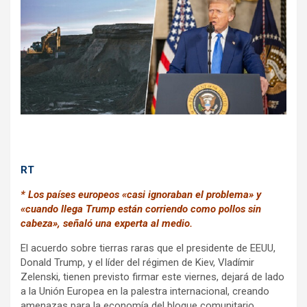
o
p
m
k
p
RT
* Los países europeos «casi ignoraban el problema» y
«cuando llega Trump están corriendo como pollos sin
cabeza», señaló una experta al medio.
El acuerdo sobre tierras raras que el presidente de EEUU,
Donald Trump, y el líder del régimen de Kiev, Vladímir
Zelenski, tienen previsto firmar este viernes, dejará de lado
a la Unión Europea en la palestra internacional, creando
amenazas para la economía del bloque comunitario,