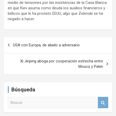
medio de tensiones por las insistencias de la Casa Blanca
en que Kiev asuma como deuda los auxilios financieros y
bélicos que le ha provisto EEUU, algo que Zelenski se ha
negado a hacer.
N
USA con Europa, de aliado a adversario
a
v
Xi Jinping aboga por cooperación estrecha entre
e
Moscú y Pekín
g
a
Búsqueda
c
i
B
u
ó
s
n
c