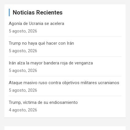
a
d
Noticias Recientes
r
e
Agonía de Ucrania se acelera
e
5 agosto, 2026
n
Trump no haya qué hacer con Irán
t
5 agosto, 2026
r
Irán alza la mayor bandera roja de venganza
a
5 agosto, 2026
d
a
Ataque masivo ruso contra objetivos militares ucranianos
5 agosto, 2026
s
Trump, víctima de su endiosamiento
4 agosto, 2026