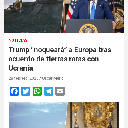
NOTICIAS
Trump “noqueará” a Europa tras
acuerdo de tierras raras con
Ucrania
28 febrero, 2025
Oscar Merlo
F
T
W
T
E
a
wi
h
el
m
ce
tt
at
e
ail
b
er
s
gr
o
A
a