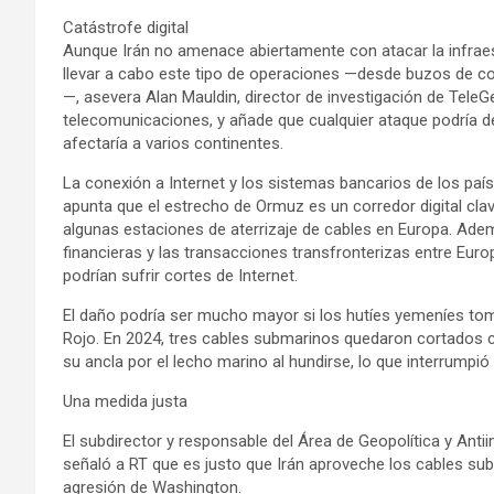
Catástrofe digital
Aunque Irán no amenace abiertamente con atacar la infrae
llevar a cabo este tipo de operaciones —desde buzos de 
—, asevera Alan Mauldin, director de investigación de Tele
telecomunicaciones, y añade que cualquier ataque podría d
afectaría a varios continentes.
La conexión a Internet y los sistemas bancarios de los paí
apunta que el estrecho de Ormuz es un corredor digital cla
algunas estaciones de aterrizaje de cables en Europa. Ademá
financieras y las transacciones transfronterizas entre Euro
podrían sufrir cortes de Internet.
El daño podría ser mucho mayor si los hutíes yemeníes tom
Rojo. En 2024, tres cables submarinos quedaron cortados 
su ancla por el lecho marino al hundirse, lo que interrumpió c
Una medida justa
El subdirector y responsable del Área de Geopolítica y Anti
señaló a RT que es justo que Irán aproveche los cables su
agresión de Washington.