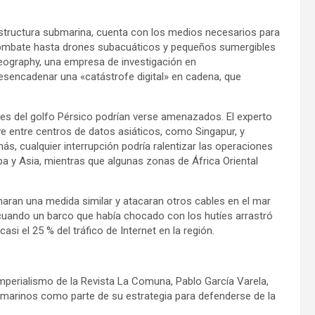
structura submarina, cuenta con los medios necesarios para
combate hasta drones subacuáticos y pequeños sumergibles
Geography, una empresa de investigación en
esencadenar una «catástrofe digital» en cadena, que
ses del golfo Pérsico podrían verse amenazados. El experto
ve entre centros de datos asiáticos, como Singapur, y
s, cualquier interrupción podría ralentizar las operaciones
pa y Asia, mientras que algunas zonas de África Oriental
aran una medida similar y atacaran otros cables en el mar
cuando un barco que había chocado con los hutíes arrastró
asi el 25 % del tráfico de Internet en la región.
imperialismo de la Revista La Comuna, Pablo García Varela,
bmarinos como parte de su estrategia para defenderse de la