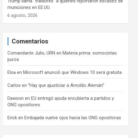
Trump llama “traidores” a quienes reportaron escasez de
municiones en EE.UU.
6 agosto, 2026
Comentarios
Comandante Julio, URN
en
Materia prima: somocistas
puros
Elsa
en
Microsoft anunció que Windows 10 será gratuita
Carlos
en
“Hay que ajusticiar a Arnoldo Alemán”
Dawson
en
EU entregó ayuda encubierta a partidos y
ONG opositores
Erick
en
Embajada vuelve ojos hacia las ONG opositoras