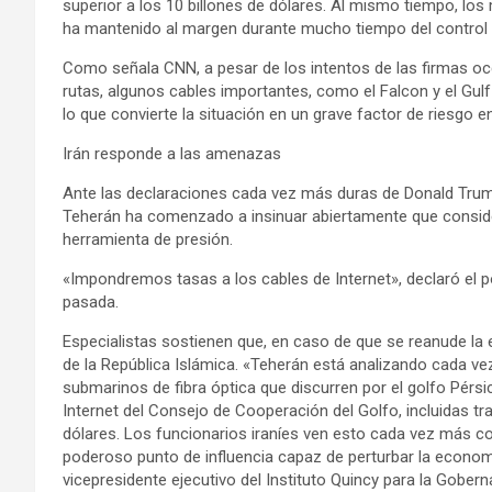
superior a los 10 billones de dólares. Al mismo tiempo, los
ha mantenido al margen durante mucho tiempo del control de
Como señala CNN, a pesar de los intentos de las firmas occid
rutas, algunos cables importantes, como el Falcon y el Gulf
lo que convierte la situación en un grave factor de riesgo 
Irán responde a las amenazas
Ante las declaraciones cada vez más duras de Donald Trump 
Teherán ha comenzado a insinuar abiertamente que conside
herramienta de presión.
«Impondremos tasas a los cables de Internet», declaró el p
pasada.
Especialistas sostienen que, en caso de que se reanude la 
de la República Islámica. «Teherán está analizando cada vez
submarinos de fibra óptica que discurren por el golfo Pérsico
Internet del Consejo de Cooperación del Golfo, incluidas tr
dólares. Los funcionarios iraníes ven esto cada vez más 
poderoso punto de influencia capaz de perturbar la economí
vicepresidente ejecutivo del Instituto Quincy para la Gobe