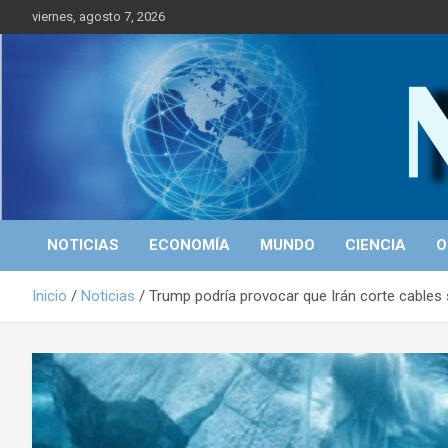
S
viernes, agosto 7, 2026
a
l
t
a
r
Portal de Noticias
NICALEAKS
a
l
c
o
n
t
NOTICIAS
ECONOMÍA
MUNDO
CIENCIA
O
e
n
Inicio
Noticias
Trump podría provocar que Irán corte cables
i
d
o