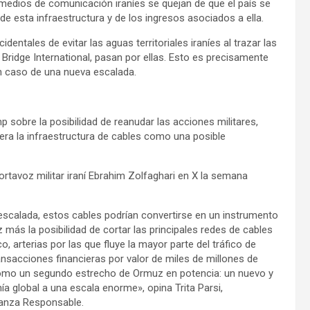
 medios de comunicación iraníes se quejan de que el país se
 esta infraestructura y de los ingresos asociados a ella.
entales de evitar las aguas territoriales iraníes al trazar las
 Bridge International, pasan por ellas. Esto es precisamente
en caso de una nueva escalada.
sobre la posibilidad de reanudar las acciones militares,
ra la infraestructura de cables como una posible
ortavoz militar iraní Ebrahim Zolfaghari en X la semana
escalada, estos cables podrían convertirse en un instrumento
 más la posibilidad de cortar las principales redes de cables
, arterias por las que fluye la mayor parte del tráfico de
ansacciones financieras por valor de miles de millones de
como un segundo estrecho de Ormuz en potencia: un nuevo y
a global a una escala enorme», opina Trita Parsi,
rnanza Responsable.