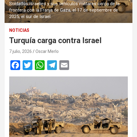
Soldados israelíes y sus vehículos militares cerca de la
frontera con la Franja de Gaza, el 17 de septiembre de
2025, el sur de Israel.
NOTICIAS
Turquía carga contra Israel
7 julio, 2026
Oscar Merlo
F
T
W
T
E
a
wi
h
el
m
ce
tt
at
e
ail
b
er
s
gr
o
A
a
o
p
m
k
p