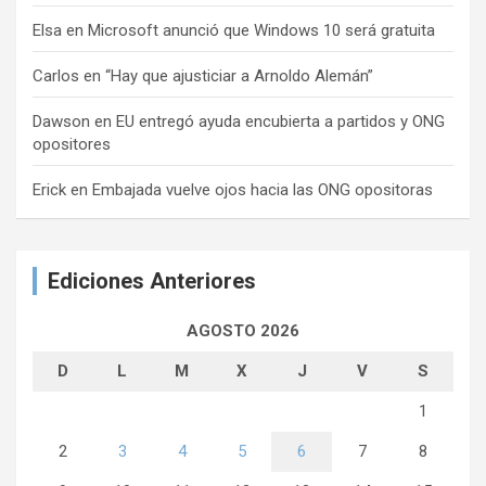
Elsa
en
Microsoft anunció que Windows 10 será gratuita
Carlos
en
“Hay que ajusticiar a Arnoldo Alemán”
Dawson
en
EU entregó ayuda encubierta a partidos y ONG
opositores
Erick
en
Embajada vuelve ojos hacia las ONG opositoras
Ediciones Anteriores
AGOSTO 2026
D
L
M
X
J
V
S
1
2
3
4
5
6
7
8