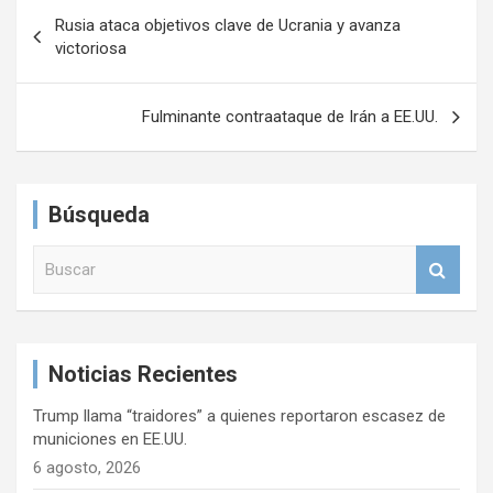
N
Rusia ataca objetivos clave de Ucrania y avanza
a
victoriosa
v
e
Fulminante contraataque de Irán a EE.UU.
g
a
Búsqueda
c
i
B
u
ó
s
n
c
a
d
Noticias Recientes
r
e
Trump llama “traidores” a quienes reportaron escasez de
e
municiones en EE.UU.
n
6 agosto, 2026