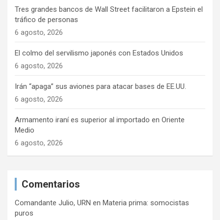
t
Tres grandes bancos de Wall Street facilitaron a Epstein el
r
tráfico de personas
6 agosto, 2026
a
d
El colmo del servilismo japonés con Estados Unidos
a
6 agosto, 2026
s
Irán “apaga” sus aviones para atacar bases de EE.UU.
6 agosto, 2026
Armamento iraní es superior al importado en Oriente
Medio
6 agosto, 2026
Comentarios
Comandante Julio, URN
en
Materia prima: somocistas
puros