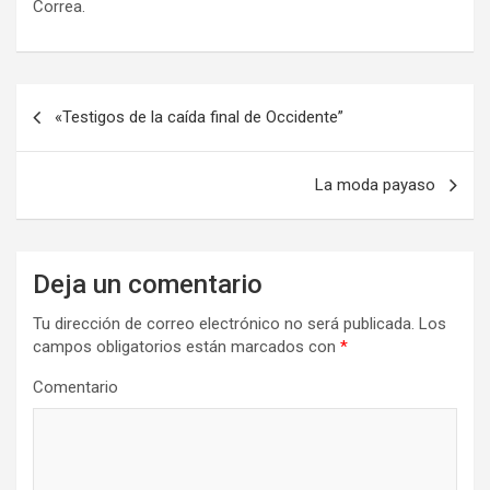
Correa.
N
«Testigos de la caída final de Occidente”
a
v
La moda payaso
e
g
a
Deja un comentario
c
Tu dirección de correo electrónico no será publicada.
Los
i
campos obligatorios están marcados con
*
ó
Comentario
n
d
e