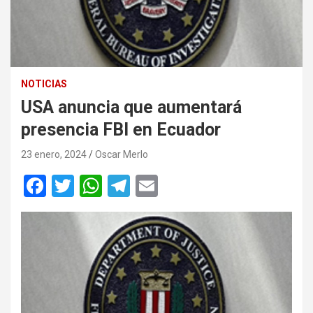
NOTICIAS
USA anuncia que aumentará
presencia FBI en Ecuador
23 enero, 2024
Oscar Merlo
F
T
W
T
E
a
wi
h
el
m
ce
tt
at
e
ail
b
er
s
gr
o
A
a
o
p
m