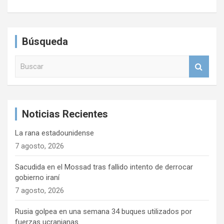
Búsqueda
B
u
s
c
a
Noticias Recientes
r
La rana estadounidense
7 agosto, 2026
Sacudida en el Mossad tras fallido intento de derrocar
gobierno iraní
7 agosto, 2026
Rusia golpea en una semana 34 buques utilizados por
fuerzas ucranianas