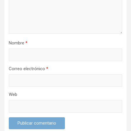
e
n
t
r
Nombre
*
a
d
a
Correo electrónico
*
s
Web