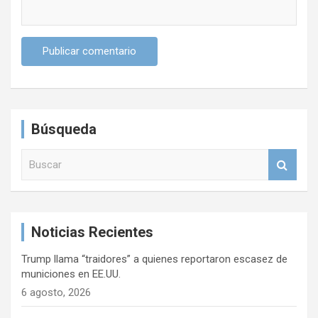
Búsqueda
B
u
s
c
a
Noticias Recientes
r
Trump llama “traidores” a quienes reportaron escasez de
municiones en EE.UU.
6 agosto, 2026