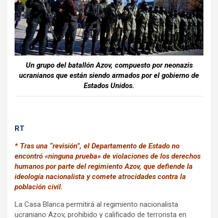
k
p
Un grupo del batallón Azov, compuesto por neonazis
ucranianos que están siendo armados por el
gobierno de
Estados Unidos.
RT
* Tras una “revisión”, el Departamento de Estado no
encontró «ninguna prueba» de violaciones de los derechos
humanos por parte del regimiento Azov, que defiende la
ideología nacionalista y comete atrocidades contra la
población civil.
La Casa Blanca permitirá al regimiento nacionalista
ucraniano Azov, prohibido y calificado de terrorista en