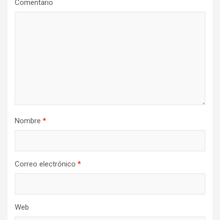
Comentario
d
e
e
n
t
r
a
d
Nombre
*
a
s
Correo electrónico
*
Web