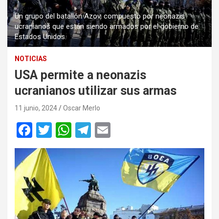
Un grupo del batallón Azov, compuesto por neonazis
ucranianos que están siendo armados por el gobierno de
Estados Unidos.
NOTICIAS
USA permite a neonazis
ucranianos utilizar sus armas
11 junio, 2024
Oscar Merlo
F
T
W
T
E
a
wi
h
el
m
ce
tt
at
e
ail
b
er
s
gr
o
A
a
o
p
m