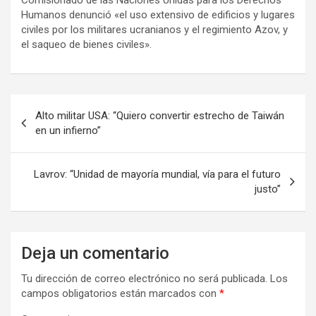
Comisionado de las Naciones Unidas para los Derechos
Humanos denunció «el uso extensivo de edificios y lugares
civiles por los militares ucranianos y el regimiento Azov, y
el saqueo de bienes civiles».
N
Alto militar USA: “Quiero convertir estrecho de Taiwán
a
en un infierno”
v
e
Lavrov: “Unidad de mayoría mundial, vía para el futuro
justo”
g
a
c
Deja un comentario
i
Tu dirección de correo electrónico no será publicada.
Los
ó
campos obligatorios están marcados con
*
n