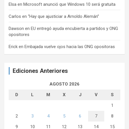
Elsa
en
Microsoft anunció que Windows 10 será gratuita
Carlos
en
“Hay que ajusticiar a Arnoldo Alemán”
Dawson
en
EU entregó ayuda encubierta a partidos y ONG
opositores
Erick
en
Embajada vuelve ojos hacia las ONG opositoras
Ediciones Anteriores
AGOSTO 2026
D
L
M
X
J
V
S
1
2
3
4
5
6
7
8
9
10
11
12
13
14
15