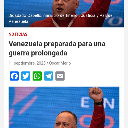
Diosdado Cabello, ministro de Interior, Justicia y Paz de
Venezuela.
NOTICIAS
Venezuela preparada para una
guerra prolongada
11 septiembre, 2025
Oscar Merlo
F
T
W
T
E
a
wi
h
el
m
ce
tt
at
e
ail
b
er
s
gr
o
A
a
o
p
m