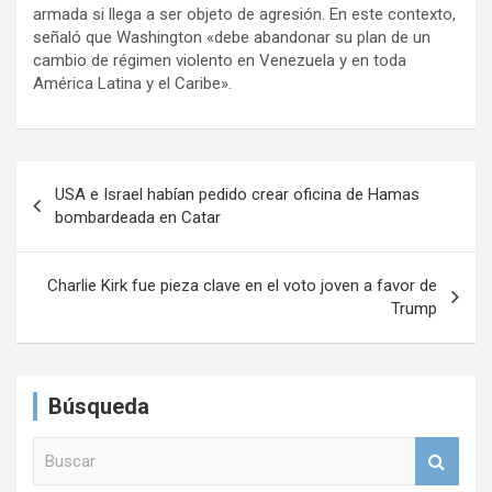
armada si llega a ser objeto de agresión. En este contexto,
señaló que Washington «debe abandonar su plan de un
cambio de régimen violento en Venezuela y en toda
América Latina y el Caribe».
N
USA e Israel habían pedido crear oficina de Hamas
a
bombardeada en Catar
v
e
Charlie Kirk fue pieza clave en el voto joven a favor de
Trump
g
a
c
Búsqueda
i
B
ó
u