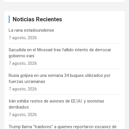
n
s
c
d
a
e
Noticias Recientes
r
e
La rana estadounidense
n
7 agosto, 2026
t
Sacudida en el Mossad tras fallido intento de derrocar
r
gobierno iraní
7 agosto, 2026
a
d
Rusia golpea en una semana 34 buques utilizados por
fuerzas ucranianas
a
7 agosto, 2026
s
Irán exhibe restos de aviones de EE.UU. y sionistas
derribados
7 agosto, 2026
Trump llama “traidores” a quienes reportaron escasez de