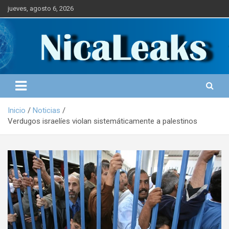
S
jueves, agosto 6, 2026
a
l
Portal de Noticias
NICALEAKS
t
a
r
a
l
c
o
Inicio
Noticias
n
Verdugos israelíes violan sistemáticamente a palestinos
t
e
n
i
d
o