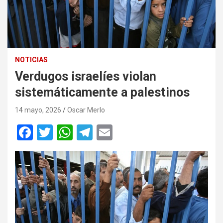
NOTICIAS
Verdugos israelíes violan
sistemáticamente a palestinos
14 mayo, 2026
Oscar Merlo
F
T
W
T
E
a
wi
h
el
m
ce
tt
at
e
ail
b
er
s
gr
o
A
a
o
p
m