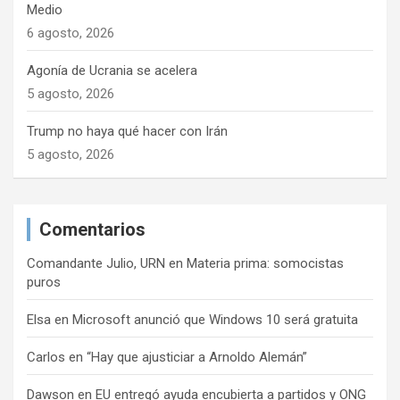
d
Medio
a
6 agosto, 2026
s
Agonía de Ucrania se acelera
5 agosto, 2026
Trump no haya qué hacer con Irán
5 agosto, 2026
Comentarios
Comandante Julio, URN
en
Materia prima: somocistas
puros
Elsa
en
Microsoft anunció que Windows 10 será gratuita
Carlos
en
“Hay que ajusticiar a Arnoldo Alemán”
Dawson
en
EU entregó ayuda encubierta a partidos y ONG