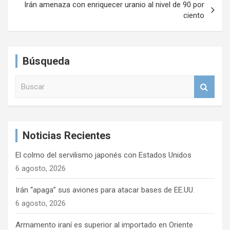
e
Irán amenaza con enriquecer uranio al nivel de 90 por
ciento
g
a
c
Búsqueda
i
B
ó
u
n
s
c
d
a
e
Noticias Recientes
r
e
El colmo del servilismo japonés con Estados Unidos
n
6 agosto, 2026
t
Irán “apaga” sus aviones para atacar bases de EE.UU.
r
6 agosto, 2026
a
Armamento iraní es superior al importado en Oriente