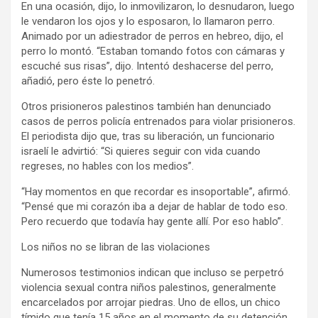
En una ocasión, dijo, lo inmovilizaron, lo desnudaron, luego
le vendaron los ojos y lo esposaron, lo llamaron perro.
Animado por un adiestrador de perros en hebreo, dijo, el
perro lo montó. “Estaban tomando fotos con cámaras y
escuché sus risas”, dijo. Intentó deshacerse del perro,
añadió, pero éste lo penetró.
Otros prisioneros palestinos también han denunciado
casos de perros policía entrenados para violar prisioneros.
El periodista dijo que, tras su liberación, un funcionario
israelí le advirtió: “Si quieres seguir con vida cuando
regreses, no hables con los medios”.
“Hay momentos en que recordar es insoportable”, afirmó.
“Pensé que mi corazón iba a dejar de hablar de todo eso.
Pero recuerdo que todavía hay gente allí. Por eso hablo”.
Los niños no se libran de las violaciones
Numerosos testimonios indican que incluso se perpetró
violencia sexual contra niños palestinos, generalmente
encarcelados por arrojar piedras. Uno de ellos, un chico
tímido que tenía 15 años en el momento de su detención,