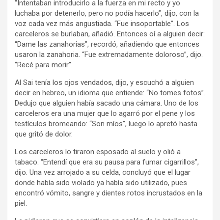
“Intentaban introducirlo a la fuerza en mi recto y yo
luchaba por detenerlo, pero no podía hacerlo”, dijo, con la
voz cada vez más angustiada. “Fue insoportable”. Los
carceleros se burlaban, añadió. Entonces oí a alguien decir:
“Dame las zanahorias”, recordó, añadiendo que entonces
usaron la zanahoria. “Fue extremadamente doloroso”, dijo.
“Recé para morir”.
Al Sai tenía los ojos vendados, dijo, y escuchó a alguien
decir en hebreo, un idioma que entiende: “No tomes fotos”.
Dedujo que alguien había sacado una cámara. Uno de los
carceleros era una mujer que lo agarró por el pene y los
testículos bromeando: “Son míos”, luego lo apretó hasta
que gritó de dolor.
Los carceleros lo tiraron esposado al suelo y olió a
tabaco. “Entendí que era su pausa para fumar cigarrillos”,
dijo. Una vez arrojado a su celda, concluyó que el lugar
donde había sido violado ya había sido utilizado, pues
encontró vómito, sangre y dientes rotos incrustados en la
piel.