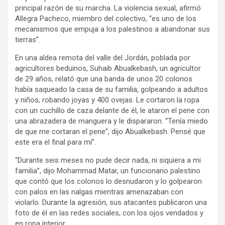
principal razón de su marcha. La violencia sexual, afirmó
Allegra Pacheco, miembro del colectivo, “es uno de los
mecanismos que empuja a los palestinos a abandonar sus
tierras”.
En una aldea remota del valle del Jordán, poblada por
agricultores beduinos, Suhaib Abualkebash, un agricultor
de 29 años, relató que una banda de unos 20 colonos
había saqueado la casa de su familia, golpeando a adultos
y niños, robando joyas y 400 ovejas. Le cortaron la ropa
con un cuchillo de caza delante de él, le ataron el pene con
una abrazadera de manguera y le dispararon. “Tenía miedo
de que me cortaran el pene”, dijo Abualkebash. Pensé que
este era el final para mí”.
“Durante seis meses no pude decir nada, ni siquiera a mi
familia”, dijo Mohammad Matar, un funcionario palestino
que contó que los colonos lo desnudaron y lo golpearon
con palos en las nalgas mientras amenazaban con
violarlo. Durante la agresión, sus atacantes publicaron una
foto de él en las redes sociales, con los ojos vendados y
en ropa interior.