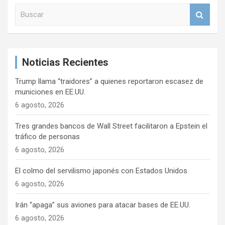
B
u
s
c
a
Noticias Recientes
r
Trump llama “traidores” a quienes reportaron escasez de
municiones en EE.UU.
6 agosto, 2026
Tres grandes bancos de Wall Street facilitaron a Epstein el
tráfico de personas
6 agosto, 2026
El colmo del servilismo japonés con Estados Unidos
6 agosto, 2026
Irán “apaga” sus aviones para atacar bases de EE.UU.
6 agosto, 2026