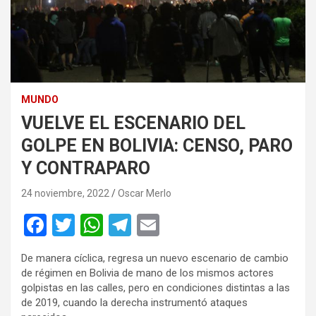
MUNDO
VUELVE EL ESCENARIO DEL
GOLPE EN BOLIVIA: CENSO, PARO
Y CONTRAPARO
24 noviembre, 2022
Oscar Merlo
F
T
W
T
E
a
wi
h
el
m
De manera cíclica, regresa un nuevo escenario de cambio
ce
tt
at
e
ail
de régimen en Bolivia de mano de los mismos actores
b
er
s
gr
golpistas en las calles, pero en condiciones distintas a las
de 2019, cuando la derecha instrumentó ataques
o
A
a