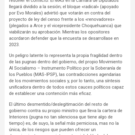
resolver el conflicto. El MAS en la Cámara de Diputados
llegará dividido a la sesión; el bloque «radical» (apoyado
por Evo Morales) advirtió que votarán en contra del
proyecto de ley del censo frente a los «renovadores»
(plegados a Arce y el vicepresidente Choquehuanca) que
viabilizarán su aprobación. Mientras los opositores
acordaron defender que la encuesta se desarrollase en
2023.
Un peligro latente lo representa la propia fragilidad dentro
de las pugnas dentro del gobierno, del propio Movimiento
Al Socialismo – Instrumento Político por la Soberanía de
los Pueblos (MAS-IPSP), las contradicciones agendarias
de los movimientos sociales y, por lo tanto, una síntesis
unificadora dentro de todos estos cauces políticos capaz
de establecer una contención más eficaz.
El último desmentido/deslegitimación del resto de
gobierno contra su propio ministro que lleva la cartera de
Interiores (pugna no tan silenciosa que tiene algo de
tiempo) es, de suyo, la señal más perniciosa, mas no la
única, de los riesgos que pueden ofrecer un