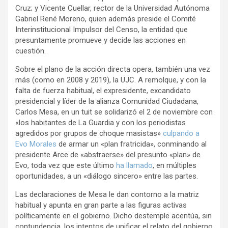
Cruz; y Vicente Cuellar, rector de la Universidad Autónoma
Gabriel René Moreno, quien además preside el Comité
Interinstitucional Impulsor del Censo, la entidad que
presuntamente promueve y decide las acciones en
cuestión.
Sobre el plano de la acción directa opera, también una vez
más (como en 2008 y 2019), la UJC. A remolque, y con la
falta de fuerza habitual, el expresidente, excandidato
presidencial y líder de la alianza Comunidad Ciudadana,
Carlos Mesa, en un tuit se solidarizó el 2 de noviembre con
«los habitantes de La Guardia y con los periodistas
agredidos por grupos de choque masistas»
culpando a
Evo Morales
de armar un «plan fratricida», conminando al
presidente Arce de «abstraerse» del presunto «plan» de
Evo, toda vez que este último
ha llamado
, en múltiples
oportunidades, a un «diálogo sincero» entre las partes.
Las declaraciones de Mesa le dan contorno a la matriz
habitual y apunta en gran parte a las figuras activas
políticamente en el gobierno. Dicho destemple acentúa, sin
contundencia, los intentos de unificar el relato del gobierno