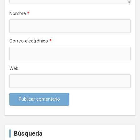
a
Nombre
*
d
a
s
Correo electrónico
*
Web
Búsqueda