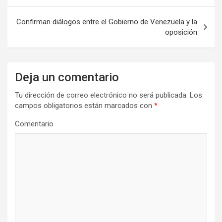
v
Confirman diálogos entre el Gobierno de Venezuela y la
e
oposición
g
a
Deja un comentario
c
i
Tu dirección de correo electrónico no será publicada.
Los
campos obligatorios están marcados con
*
ó
n
Comentario
d
e
e
n
t
r