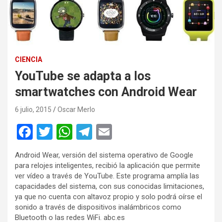
CIENCIA
YouTube se adapta a los
smartwatches con Android Wear
6 julio, 2015
Oscar Merlo
F
T
W
T
E
a
wi
h
el
m
Android Wear, versión del sistema operativo de Google
ce
tt
at
e
ail
para relojes inteligentes, recibió la aplicación que permite
b
er
s
gr
ver vídeo a través de YouTube. Este programa amplía las
capacidades del sistema, con sus conocidas limitaciones,
o
A
a
ya que no cuenta con altavoz propio y solo podrá oírse el
o
p
m
sonido a través de dispositivos inalámbricos como
Bluetooth o las redes WiFi. abc.es