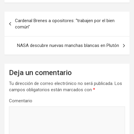
N
Cardenal Brenes a opositores: “trabajen por el bien
a
común”
v
e
NASA descubre nuevas manchas blancas en Plutón
g
a
Deja un comentario
c
i
Tu dirección de correo electrónico no será publicada.
Los
campos obligatorios están marcados con
*
ó
n
Comentario
d
e
e