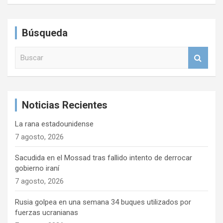
Búsqueda
B
u
s
c
a
Noticias Recientes
r
La rana estadounidense
7 agosto, 2026
Sacudida en el Mossad tras fallido intento de derrocar
gobierno iraní
7 agosto, 2026
Rusia golpea en una semana 34 buques utilizados por
fuerzas ucranianas