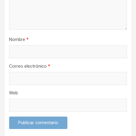
n
t
r
a
Nombre
*
d
a
s
Correo electrónico
*
Web