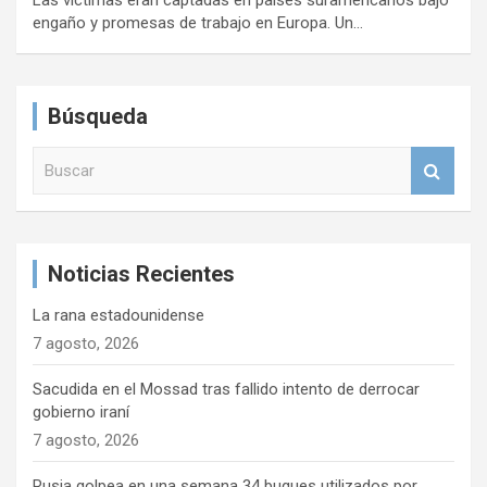
engaño y promesas de trabajo en Europa. Un…
Búsqueda
B
u
s
c
a
Noticias Recientes
r
La rana estadounidense
7 agosto, 2026
Sacudida en el Mossad tras fallido intento de derrocar
gobierno iraní
7 agosto, 2026
Rusia golpea en una semana 34 buques utilizados por