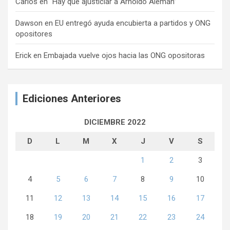
Carlos
en
“Hay que ajusticiar a Arnoldo Alemán”
Dawson
en
EU entregó ayuda encubierta a partidos y ONG
opositores
Erick
en
Embajada vuelve ojos hacia las ONG opositoras
Ediciones Anteriores
DICIEMBRE 2022
D
L
M
X
J
V
S
1
2
3
4
5
6
7
8
9
10
11
12
13
14
15
16
17
18
19
20
21
22
23
24