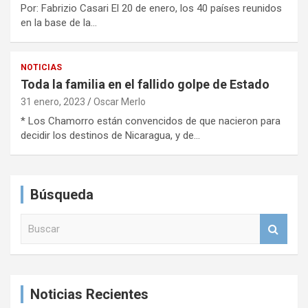
Por: Fabrizio Casari El 20 de enero, los 40 países reunidos
en la base de la…
NOTICIAS
Toda la familia en el fallido golpe de Estado
31 enero, 2023
Oscar Merlo
* Los Chamorro están convencidos de que nacieron para
decidir los destinos de Nicaragua, y de…
Búsqueda
B
u
s
c
a
Noticias Recientes
r