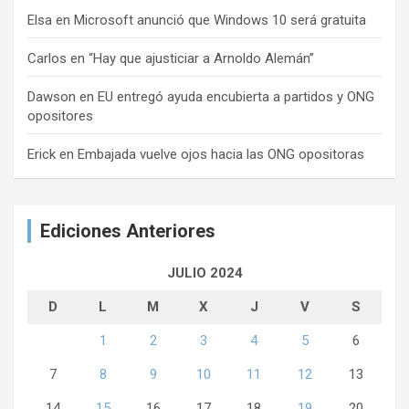
Elsa
en
Microsoft anunció que Windows 10 será gratuita
Carlos
en
“Hay que ajusticiar a Arnoldo Alemán”
Dawson
en
EU entregó ayuda encubierta a partidos y ONG
opositores
Erick
en
Embajada vuelve ojos hacia las ONG opositoras
Ediciones Anteriores
JULIO 2024
D
L
M
X
J
V
S
1
2
3
4
5
6
7
8
9
10
11
12
13
14
15
16
17
18
19
20