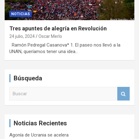
NOTICIAS
Tres apuntes de alegría en Revolución
24 julio, 2024
Oscar Merlo
Ramón Pedregal Casanova* 1. El paseo nos llevó a la
UNAN, queríamos tener una idea…
Búsqueda
B
u
s
c
a
Noticias Recientes
r
Agonía de Ucrania se acelera