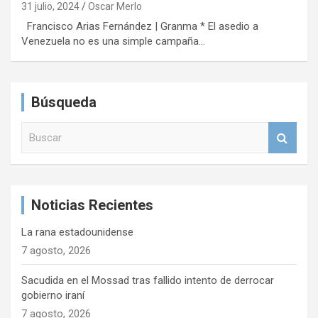
31 julio, 2024
Oscar Merlo
Francisco Arias Fernández | Granma * El asedio a
Venezuela no es una simple campaña…
Búsqueda
B
u
s
c
a
Noticias Recientes
r
La rana estadounidense
7 agosto, 2026
Sacudida en el Mossad tras fallido intento de derrocar
gobierno iraní
7 agosto, 2026