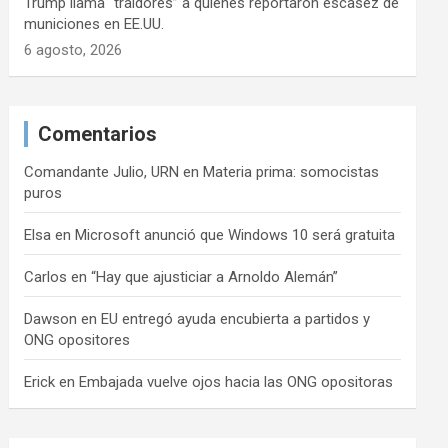
Trump llama “traidores” a quienes reportaron escasez de
municiones en EE.UU.
6 agosto, 2026
Comentarios
Comandante Julio, URN
en
Materia prima: somocistas
puros
Elsa
en
Microsoft anunció que Windows 10 será gratuita
Carlos
en
“Hay que ajusticiar a Arnoldo Alemán”
Dawson
en
EU entregó ayuda encubierta a partidos y
ONG opositores
Erick
en
Embajada vuelve ojos hacia las ONG opositoras