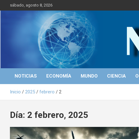
S
sábado, agosto 8, 2026
a
l
t
a
r
Portal de Noticias
NICALEAKS
a
l
c
o
n
t
NOTICIAS
ECONOMÍA
MUNDO
CIENCIA
O
e
n
Inicio
2025
febrero
2
i
d
o
Día: 2 febrero, 2025