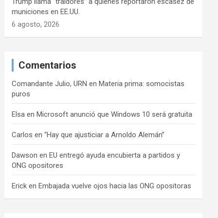
Trump llama “traidores” a quienes reportaron escasez de
municiones en EE.UU.
6 agosto, 2026
Comentarios
Comandante Julio, URN
en
Materia prima: somocistas
puros
Elsa
en
Microsoft anunció que Windows 10 será gratuita
Carlos
en
“Hay que ajusticiar a Arnoldo Alemán”
Dawson
en
EU entregó ayuda encubierta a partidos y
ONG opositores
Erick
en
Embajada vuelve ojos hacia las ONG opositoras