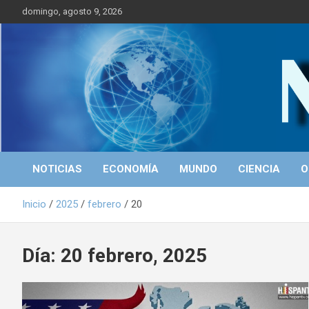
S
domingo, agosto 9, 2026
a
l
t
a
r
Portal de Noticias
NICALEAKS
a
l
c
o
n
t
NOTICIAS
ECONOMÍA
MUNDO
CIENCIA
O
e
n
Inicio
2025
febrero
20
i
d
o
Día: 20 febrero, 2025