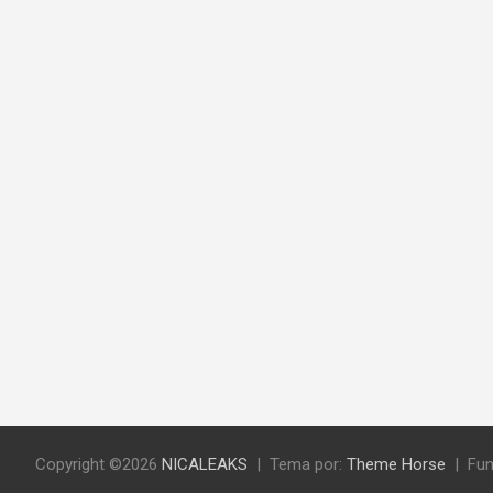
Copyright ©2026
NICALEAKS
Tema por:
Theme Horse
Fun