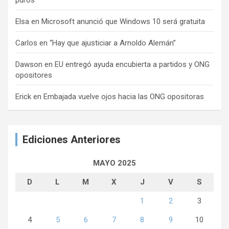
Elsa
en
Microsoft anunció que Windows 10 será gratuita
Carlos
en
“Hay que ajusticiar a Arnoldo Alemán”
Dawson
en
EU entregó ayuda encubierta a partidos y ONG
opositores
Erick
en
Embajada vuelve ojos hacia las ONG opositoras
Ediciones Anteriores
MAYO 2025
D
L
M
X
J
V
S
1
2
3
4
5
6
7
8
9
10