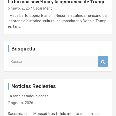
La hazaña soviética y la ignorancia de Trump
6 mayo, 2025
Oscar Merlo
Hedelberto López Blanch | Resumen Latinoamericano La
ignorancia histórico-cultural del mandatario Donald Trump
es tan…
Búsqueda
B
u
s
c
a
Noticias Recientes
r
La rana estadounidense
7 agosto, 2026
Sacudida en el Mossad tras fallido intento de derrocar