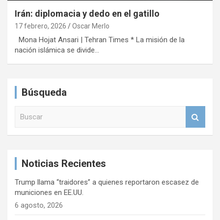
Irán: diplomacia y dedo en el gatillo
17 febrero, 2026
Oscar Merlo
Mona Hojat Ansari | Tehran Times * La misión de la
nación islámica se divide…
Búsqueda
B
u
s
c
a
Noticias Recientes
r
Trump llama “traidores” a quienes reportaron escasez de
municiones en EE.UU.
6 agosto, 2026