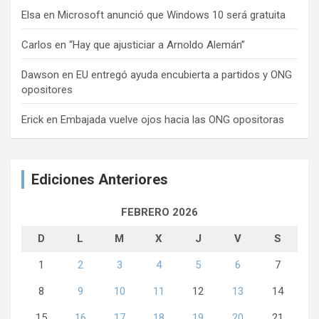
Elsa
en
Microsoft anunció que Windows 10 será gratuita
Carlos
en
“Hay que ajusticiar a Arnoldo Alemán”
Dawson
en
EU entregó ayuda encubierta a partidos y ONG
opositores
Erick
en
Embajada vuelve ojos hacia las ONG opositoras
Ediciones Anteriores
FEBRERO 2026
D
L
M
X
J
V
S
1
2
3
4
5
6
7
8
9
10
11
12
13
14
15
16
17
18
19
20
21