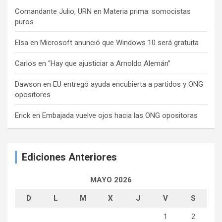
Comandante Julio, URN
en
Materia prima: somocistas
puros
Elsa
en
Microsoft anunció que Windows 10 será gratuita
Carlos
en
“Hay que ajusticiar a Arnoldo Alemán”
Dawson
en
EU entregó ayuda encubierta a partidos y ONG
opositores
Erick
en
Embajada vuelve ojos hacia las ONG opositoras
Ediciones Anteriores
MAYO 2026
D
L
M
X
J
V
S
1
2