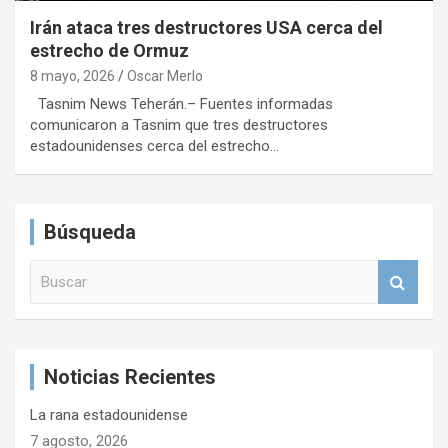
Irán ataca tres destructores USA cerca del
estrecho de Ormuz
8 mayo, 2026
Oscar Merlo
Tasnim News Teherán.– Fuentes informadas
comunicaron a Tasnim que tres destructores
estadounidenses cerca del estrecho…
Búsqueda
B
u
s
c
a
Noticias Recientes
r
La rana estadounidense
7 agosto, 2026